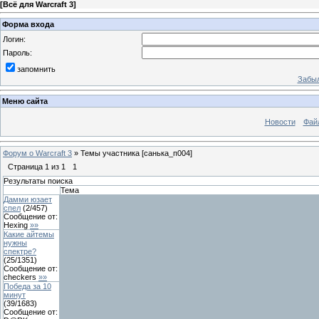
[
Всё для Warcraft 3
]
Форма входа
Логин:
Пароль:
запомнить
Забыл
Меню сайта
Новости
Фай
Форум о Warcraft 3
»
Темы участника [санька_п004]
Страница
1
из
1
1
Результаты поиска
Тема
Дамми юзает
спел
(
2
/
457
)
Сообщение от:
Hexing
»»
Какие айтемы
нужны
спектре?
(
25
/
1351
)
Сообщение от:
checkers
»»
Победа за 10
минут
(
39
/
1683
)
Сообщение от: