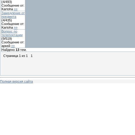
(
4
/
493
)
Сообщение от:
Kartoha
»»
Замедление от
предмета
(
4
/
435
)
Сообщение от:
Kartoha
»»
Вопрос по
телепортации
(
9
/
519
)
Сообщение от:
аркей
»»
Найдено
13
тем.
Страница
1
из
1
1
Полная версия сайта