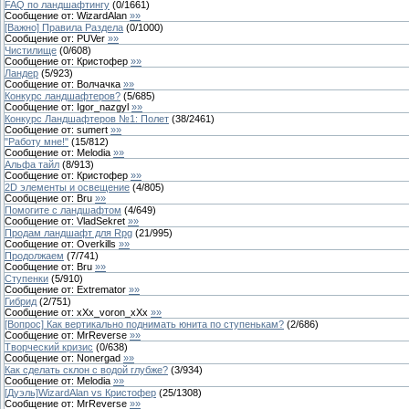
FAQ по ландшафтингу
(
0
/
1661
)
Сообщение от:
WizardAlan
»»
[Важно] Правила Раздела
(
0
/
1000
)
Сообщение от:
PUVer
»»
Чистилище
(
0
/
608
)
Сообщение от:
Кристофер
»»
Ландер
(
5
/
923
)
Сообщение от:
Волчачка
»»
Конкурс ландшафтеров?
(
5
/
685
)
Сообщение от:
Igor_nazgyl
»»
Конкурс Ландшафтеров №1: Полет
(
38
/
2461
)
Сообщение от:
sumert
»»
"Работу мне!"
(
15
/
812
)
Сообщение от:
Melodia
»»
Альфа тайл
(
8
/
913
)
Сообщение от:
Кристофер
»»
2D элементы и освещение
(
4
/
805
)
Сообщение от:
Bru
»»
Помогите с ландшафтом
(
4
/
649
)
Сообщение от:
VladSekret
»»
Продам ландшафт для Rpg
(
21
/
995
)
Сообщение от:
Overkills
»»
Продолжаем
(
7
/
741
)
Сообщение от:
Bru
»»
Ступенки
(
5
/
910
)
Сообщение от:
Extremator
»»
Гибрид
(
2
/
751
)
Сообщение от:
xXx_voron_xXx
»»
[Вопрос] Как вертикально поднимать юнита по ступенькам?
(
2
/
686
)
Сообщение от:
MrReverse
»»
Творческий кризис
(
0
/
638
)
Сообщение от:
Nonergad
»»
Как сделать склон с водой глубже?
(
3
/
934
)
Сообщение от:
Melodia
»»
[Дуэль]WizardAlan vs Кристофер
(
25
/
1308
)
Сообщение от:
MrReverse
»»