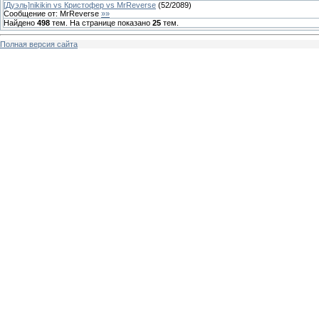
[Дуэль]nikikin vs Кристофер vs MrReverse
(
52
/
2089
)
Сообщение от:
MrReverse
»»
Найдено
498
тем. На странице показано
25
тем.
Полная версия сайта