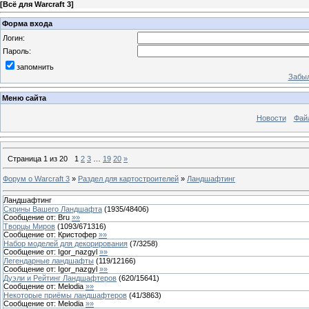
[
Всё для Warcraft 3
]
Форма входа
Логин:
Пароль:
запомнить
Забыл
Меню сайта
Новости
Фай
Страница
1
из
20
1
2
3
…
19
20
»
Форум о Warcraft 3
»
Раздел для картостроителей
»
Ландшафтинг
Ландшафтинг
Скрины Вашего Ландшафта
(
1935
/
48406
)
Сообщение от:
Bru
»»
Творцы Миров
(
1093
/
671316
)
Сообщение от:
Кристофер
»»
Набор моделей для декорирования
(
7
/
3258
)
Сообщение от:
Igor_nazgyl
»»
Легендарные ландшафты
(
119
/
12166
)
Сообщение от:
Igor_nazgyl
»»
Дуэли и Рейтинг Ландшафтеров
(
620
/
15641
)
Сообщение от:
Melodia
»»
Некоторые приёмы ландшафтеров
(
41
/
3863
)
Сообщение от:
Melodia
»»