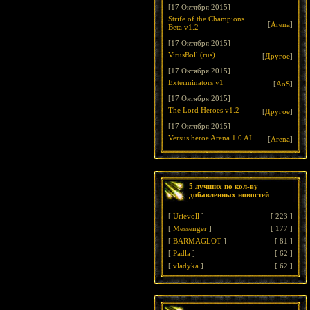
[17 Октября 2015]
Strife of the Champions
[
Arena
]
Beta v1.2
[17 Октября 2015]
VirusBoll (rus)
[
Другое
]
[17 Октября 2015]
Exterminators v1
[
AoS
]
[17 Октября 2015]
The Lord Heroes v1.2
[
Другое
]
[17 Октября 2015]
Versus heroe Arena 1.0 AI
[
Arena
]
5 лучших по кол-ву
добавленных новостей
[
Urievoll
]
[
223
]
[
Messenger
]
[
177
]
[
BARMAGLOT
]
[
81
]
[
Padla
]
[
62
]
[
vladyka
]
[
62
]