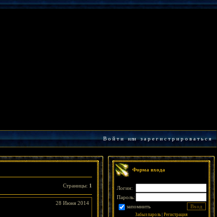
В о й т и
или
з а р е г и с т р и р о в а т ь с я
Форма входа
Страницы
:
1
Логин:
Пароль:
28 Июня 2014
запомнить
Забыл пароль
|
Регистрация