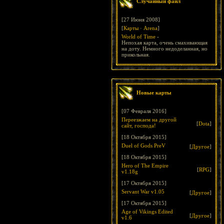
Случайный файл
[27 Июня 2008]
[
Карты
·
Arena
]
World of Time
-
Непохая карта, очень смахивающая
на доту. Немного недоделанная, но
прикольная.
Новые карты
[07 Февраля 2016]
Переезжаем на другой
[
Dota
]
сайт, господа!
[18 Октября 2015]
Duel of Gods PreV
[
Другое
]
[18 Октября 2015]
Hero of The Empire
[
RPG
]
v1.18g
[17 Октября 2015]
Servant War v1.05
[
Другое
]
[17 Октября 2015]
Age of Vikings Edited
[
Другое
]
v1.6