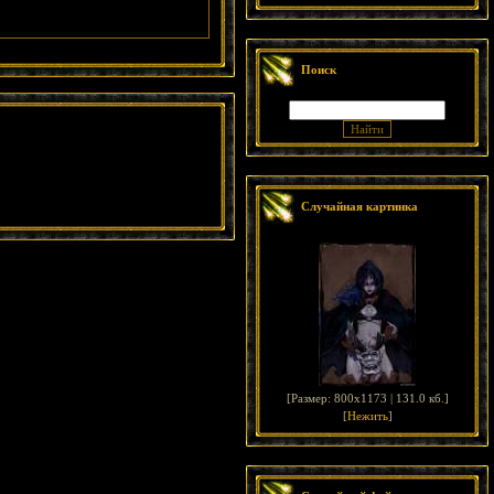
Поиск
Случайная картинка
[
Размер: 800x1173 | 131.0 кб.
]
[
Нежить
]