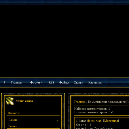
⇓
Главная
⇒ Форум ⇐
RSS
Файлы
Cтатьи
Картинки
Меню сайта
Главная
»
Комментарии пользователя
[l
Найдено комментариев
:
1
Показано комментариев
:
1-1
Новости
↓
Файлы
↓
1
.
lotos
(
lotos_war
) [
Материал
]
Set i = i + 1
Статьи
↓
где найти set ??в действиях..