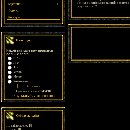
у меня руссифицированный редактор 
Картинки
↓
подскажите ??
Форум
Баннеры
Наш опрос
Какой тип карт вам нравится
больше всего?
RPG
AoS
TD
Arena
Melee
Кампании
Проголосовало:
145138
Результаты
•
Архив опросов
Сейчас на сайте
На сайте всего:
18
Гостей:
18