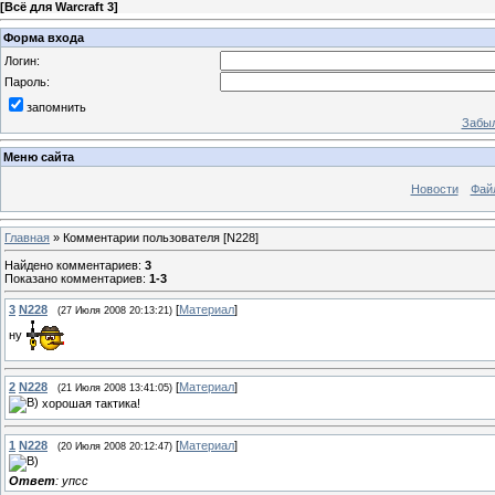
[
Всё для Warcraft 3
]
Форма входа
Логин:
Пароль:
запомнить
Забыл
Меню сайта
Новости
Фай
Главная
»
Комментарии пользователя
[N228]
Найдено комментариев
:
3
Показано комментариев
:
1-3
3
N228
[
Материал
]
(27 Июля 2008 20:13:21)
ну
2
N228
[
Материал
]
(21 Июля 2008 13:41:05)
хорошая тактика!
1
N228
[
Материал
]
(20 Июля 2008 20:12:47)
Ответ
: упсс