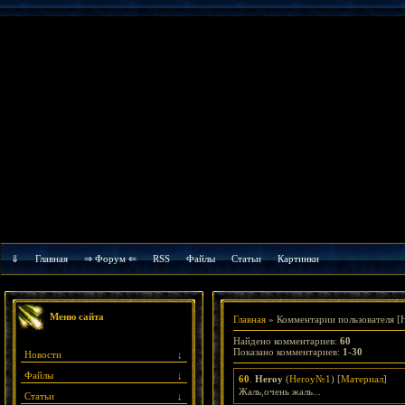
⇓
Главная
⇒ Форум ⇐
RSS
Файлы
Cтатьи
Картинки
Меню сайта
Главная
»
Комментарии пользователя
[
Найдено комментариев
:
60
Показано комментариев
:
1-30
Новости
↓
Файлы
↓
60
.
Heroy
(
Heroy№1
) [
Материал
]
Жаль,очень жаль...
Статьи
↓