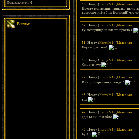
Пользователей:
0
53
.
Heroy
(
Heroy№1
) [
Материал
]
Просто в описании написано титирую
переводчику(тобиш Hormonij) что ес
Реклама
52
.
Heroy
(
Heroy№1
) [
Материал
]
ну вот припер яя вместо просто я
51
.
Heroy
(
Heroy№1
) [
Материал
]
Перевод карявый
50
.
Heroy
(
Heroy№1
) [
Материал
]
Она уже тут
49
.
Heroy
(
Heroy№1
) [
Материал
]
В скором времени эт когда ?
48
.
Heroy
(
Heroy№1
) [
Материал
]
кул
47
.
Heroy
(
Heroy№1
) [
Материал
]
да,я такие не люблю
46
.
Heroy
(
Heroy№1
) [
Материал
]
Кул!!!