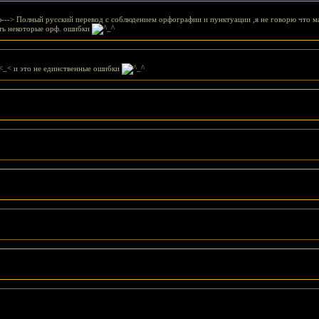
---> Полный русский перевод с соблюдением орфографии и пунктуации ,я не говорю что ма
ть некоторые орф. ошибки
и это не единственные ошибки