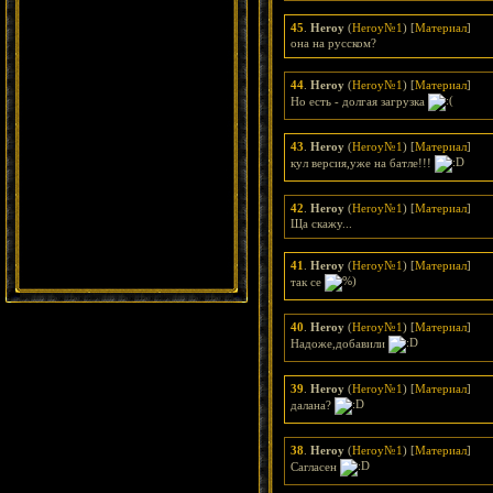
45
.
Heroy
(
Heroy№1
) [
Материал
]
она на русском?
44
.
Heroy
(
Heroy№1
) [
Материал
]
Но есть - долгая загрузка
43
.
Heroy
(
Heroy№1
) [
Материал
]
кул версия,уже на батле!!!
42
.
Heroy
(
Heroy№1
) [
Материал
]
Ща скажу...
41
.
Heroy
(
Heroy№1
) [
Материал
]
так се
40
.
Heroy
(
Heroy№1
) [
Материал
]
Надоже,добавили
39
.
Heroy
(
Heroy№1
) [
Материал
]
далана?
38
.
Heroy
(
Heroy№1
) [
Материал
]
Сагласен