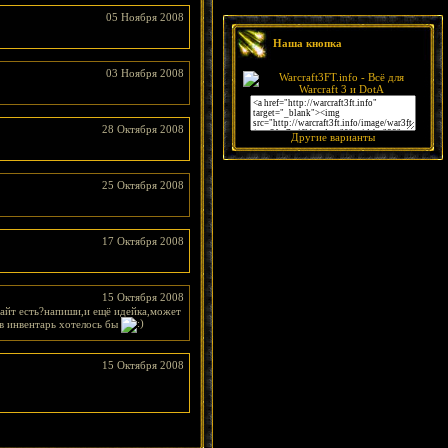
05 Ноября 2008
Наша кнопка
03 Ноября 2008
28 Октября 2008
Другие варианты
25 Октября 2008
17 Октября 2008
15 Октября 2008
сайт есть?напиши,и ещё идейка,может
 в инвентарь хотелось бы
15 Октября 2008