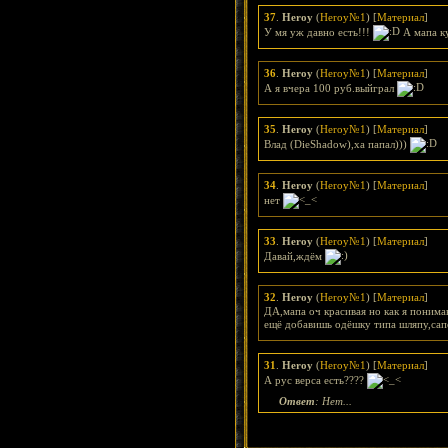
37
.
Heroy
(
Heroy№1
) [
Материал
]
У мя уж давно есть!!!
А мапа к
36
.
Heroy
(
Heroy№1
) [
Материал
]
А я вчера 100 руб.выйграл
35
.
Heroy
(
Heroy№1
) [
Материал
]
Влад (DieShadow),ха папал)))
34
.
Heroy
(
Heroy№1
) [
Материал
]
нет
33
.
Heroy
(
Heroy№1
) [
Материал
]
Давай,ждём
32
.
Heroy
(
Heroy№1
) [
Материал
]
ДА,мапа оч красивая но как я понима
ещё добавишь одёшку типа шляпу,сапо
31
.
Heroy
(
Heroy№1
) [
Материал
]
А рус верса есть????
Ответ
: Нет...