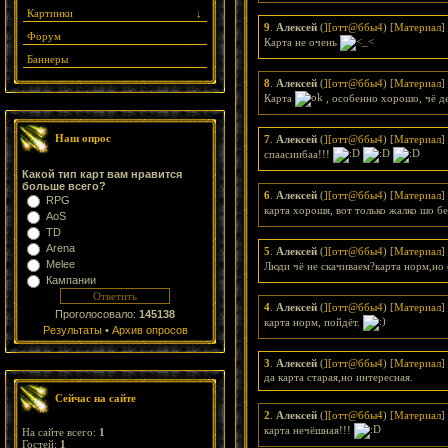
Картинки
↓
9
.
Алексей
(
][отт@ббы4
) [
Материал
]
Форум
Карта не очень
Баннеры
8
.
Алексей
(
][отт@ббы4
) [
Материал
]
Карта
, особенно хорошо, чё д
Наш опрос
7
.
Алексей
(
][отт@ббы4
) [
Материал
]
спаасиибаа!!!
Какой тип карт вам нравится
больше всего?
6
.
Алексей
(
][отт@ббы4
) [
Материал
]
RPG
карта хорошя, вот только жалко шо б
AoS
TD
Arena
5
.
Алексей
(
][отт@ббы4
) [
Материал
]
Melee
Люди чё не скачиваем?карта норм,но е
Кампании
4
.
Алексей
(
][отт@ббы4
) [
Материал
]
Проголосовало:
145138
карта норм, пойдёт.
Результаты
•
Архив опросов
3
.
Алексей
(
][отт@ббы4
) [
Материал
]
да карта старая,но интересная.
Сейчас на сайте
2
.
Алексей
(
][отт@ббы4
) [
Материал
]
карта нечёшная!!!
На сайте всего:
1
Гостей:
1