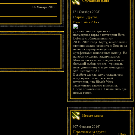
Случайный файл
06 Января 2009
[21 Октября 2008]
[
Карты
·
Другое
]
Bleach Wars 2.1a
-
Достаточно интересная и
популярная карта в категории Hero
Defense с обновлениями от
20.10.2008 года. Карту, в небольшой
степени можно сравнить с Dota из за
наличия скрещивающихся
артефактов и консольных команд. Но
на этом сходство заканчивается.
Можно также отметить достаточно
большой выбор героев - тридцать
пять, динамичную игру командами
5х5, неплохой AI.
В любом случае, хочу сказать тем,
кому нравятся карты в этой
категории, что Bleach Wars,
заслуживает вашего внимания.
После обновления 2.1 появились два
новых героя.
Новые карты
[07 Февраля 2016]
Переезжаем на другой
[
Dota
]