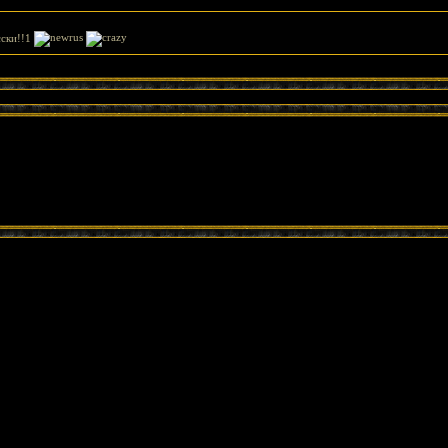
сски!!1