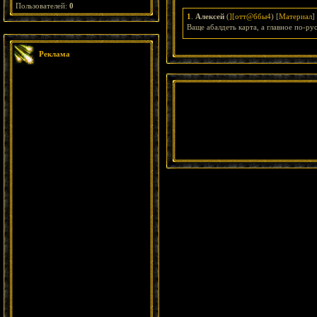
Пользователей:
0
1
.
Алексей
(
][отт@ббы4
) [
Материал
]
Ваще абалдеть карта, а главное по-ру
Реклама