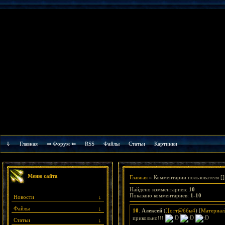
⇓
Главная
⇒ Форум ⇐
RSS
Файлы
Cтатьи
Картинки
Меню сайта
Главная
»
Комментарии пользователя
[]
Найдено комментариев
:
10
Показано комментариев
:
1-10
Новости
↓
Файлы
↓
10
.
Алексей
(
][отт@ббы4
) [
Материал
прикольно!!!
Статьи
↓