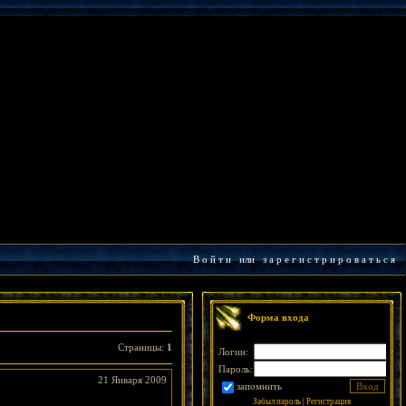
В о й т и
или
з а р е г и с т р и р о в а т ь с я
Форма входа
Страницы
:
1
Логин:
Пароль:
21 Января 2009
запомнить
Забыл пароль
|
Регистрация