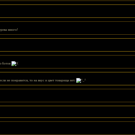
ерева много!
ез ботов
сли не понравится, то на вкус и цвет товарища нет.