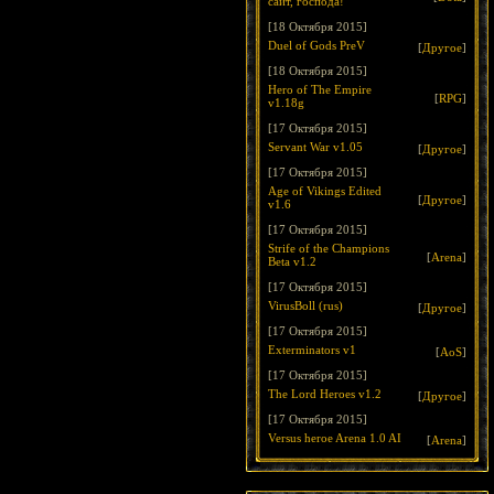
сайт, господа!
[18 Октября 2015]
Duel of Gods PreV
[
Другое
]
[18 Октября 2015]
Hero of The Empire
[
RPG
]
v1.18g
[17 Октября 2015]
Servant War v1.05
[
Другое
]
[17 Октября 2015]
Age of Vikings Edited
[
Другое
]
v1.6
[17 Октября 2015]
Strife of the Champions
[
Arena
]
Beta v1.2
[17 Октября 2015]
VirusBoll (rus)
[
Другое
]
[17 Октября 2015]
Exterminators v1
[
AoS
]
[17 Октября 2015]
The Lord Heroes v1.2
[
Другое
]
[17 Октября 2015]
Versus heroe Arena 1.0 AI
[
Arena
]