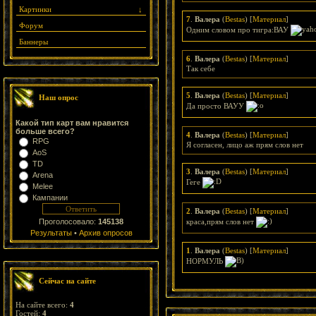
Картинки
↓
7
.
Валера
(
Bestas
) [
Материал
]
Форум
Одним словом про тигра:ВАУ
Баннеры
6
.
Валера
(
Bestas
) [
Материал
]
Так себе
5
.
Валера
(
Bestas
) [
Материал
]
Наш опрос
Да просто ВАУУ
Какой тип карт вам нравится
больше всего?
4
.
Валера
(
Bestas
) [
Материал
]
RPG
Я согласен, лицо аж прям слов нет
AoS
TD
3
.
Валера
(
Bestas
) [
Материал
]
Arena
Геге
Melee
Кампании
2
.
Валера
(
Bestas
) [
Материал
]
краса,прям слов нет
Проголосовало:
145138
Результаты
•
Архив опросов
1
.
Валера
(
Bestas
) [
Материал
]
НОРМУЛЬ
Сейчас на сайте
На сайте всего:
4
Гостей:
4