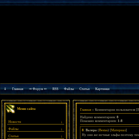
⇓
Главная
⇒ Форум ⇐
RSS
Файлы
Cтатьи
Картинки
Меню сайта
Главная
»
Комментарии пользователя
[B
Найдено комментариев
:
8
Показано комментариев
:
1-8
Новости
↓
Файлы
↓
8
.
Валера
(
Bestas
) [
Материал
]
Ну они же ночные эльфы поэтому тем
Статьи
↓