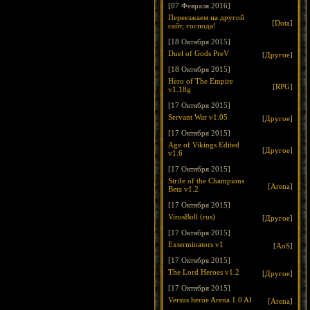
[07 Февраля 2016]
Переезжаем на другой
[
Dota
]
сайт, господа!
[18 Октября 2015]
Duel of Gods PreV
[
Другое
]
[18 Октября 2015]
Hero of The Empire
[
RPG
]
v1.18g
[17 Октября 2015]
Servant War v1.05
[
Другое
]
[17 Октября 2015]
Age of Vikings Edited
[
Другое
]
v1.6
[17 Октября 2015]
Strife of the Champions
[
Arena
]
Beta v1.2
[17 Октября 2015]
VirusBoll (rus)
[
Другое
]
[17 Октября 2015]
Exterminators v1
[
AoS
]
[17 Октября 2015]
The Lord Heroes v1.2
[
Другое
]
[17 Октября 2015]
Versus heroe Arena 1.0 AI
[
Arena
]