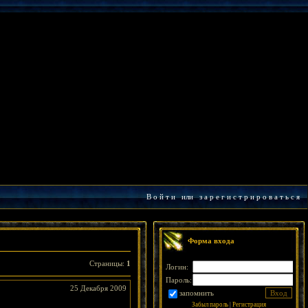
В о й т и
или
з а р е г и с т р и р о в а т ь с я
Форма входа
Страницы
:
1
Логин:
Пароль:
25 Декабря 2009
запомнить
Забыл пароль
|
Регистрация