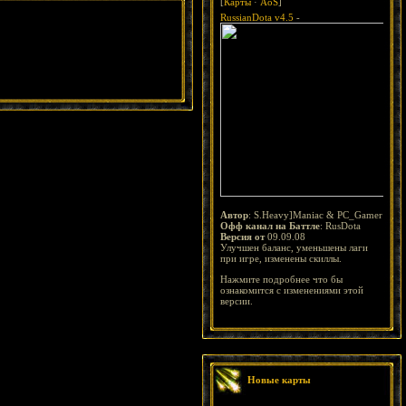
[
Карты
·
AoS
]
RussianDota v4.5
-
Автор
: S.Heavy]Maniac & PC_Gamer
Офф канал на Баттле
: RusDota
Версия от
09.09.08
Улучшен баланс, уменьшены лаги
при игре, изменены скиллы.
Нажмите подробнее что бы
ознакомится с изменениями этой
версии.
Новые карты