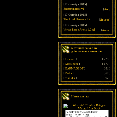
[17 Октября 2015]
Exterminators v1
[
AoS
]
[17 Октября 2015]
The Lord Heroes v1.2
[
Другое
]
[17 Октября 2015]
Versus heroe Arena 1.0 AI
[
Arena
]
5 лучших по кол-ву
добавленных новостей
[
Urievoll
]
[
223
]
[
Messenger
]
[
177
]
[
BARMAGLOT
]
[
81
]
[
Padla
]
[
62
]
[
vladyka
]
[
62
]
Наша кнопка