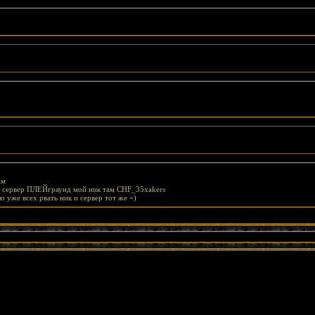
ам
ет сервер ПЛЕЙграунд мой ник там CHF_35xakers
 уже всех рвать ник и сервер тот же =)