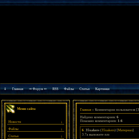
⇓
Главная
⇒ Форум ⇐
RSS
Файлы
Cтатьи
Картинки
Меню сайта
Главная
»
Комментарии пользователя
[3
Найдено комментариев
:
6
Показано комментариев
:
1-6
Новости
↓
Файлы
↓
6
.
35xakers
(
35xakers
) [
Материал
]
3.7a выложите плз
Статьи
↓