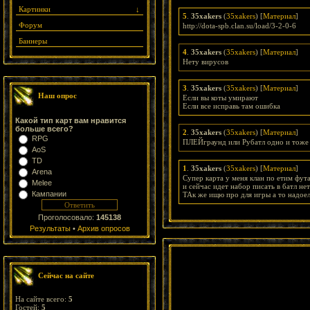
Картинки
↓
5
.
35xakers
(
35xakers
) [
Материал
]
Форум
http://dota-spb.clan.su/load/3-2-0-6
Баннеры
4
.
35xakers
(
35xakers
) [
Материал
]
Нету вирусов
3
.
35xakers
(
35xakers
) [
Материал
]
Наш опрос
Если вы коты умирают
Если все исправь там ошибка
Какой тип карт вам нравится
больше всего?
2
.
35xakers
(
35xakers
) [
Материал
]
RPG
ПЛЕЙграунд или Рубатл одно и тоже
AoS
TD
1
.
35xakers
(
35xakers
) [
Материал
]
Arena
Супер карта у меня клан по етим фут
Melee
и сейчас идет набор писать в батл н
Кампании
ТАк же ищю про для игры а то надоело
Проголосовало:
145138
Результаты
•
Архив опросов
Сейчас на сайте
На сайте всего:
5
Гостей:
5