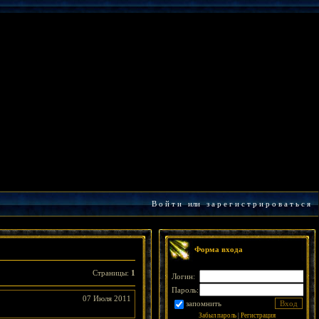
В о й т и
или
з а р е г и с т р и р о в а т ь с я
Форма входа
Страницы
:
1
Логин:
Пароль:
07 Июля 2011
запомнить
Забыл пароль
|
Регистрация