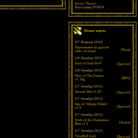
Server ''Nexus''
-
Реал сервер PVPGN
Новые карты
[07 Февраля 2016]
Переезжаем на другой
[
Dota
]
сайт, господа!
[18 Октября 2015]
Duel of Gods PreV
[
Другое
]
[18 Октября 2015]
Hero of The Empire
[
RPG
]
v1.18g
[17 Октября 2015]
Servant War v1.05
[
Другое
]
[17 Октября 2015]
Age of Vikings Edited
[
Другое
]
v1.6
[17 Октября 2015]
Strife of the Champions
[
Arena
]
Beta v1.2
[17 Октября 2015]
VirusBoll (rus)
[
Другое
]