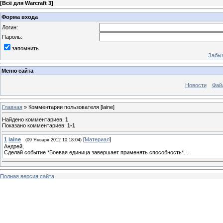
[
Всё для Warcraft 3
]
Форма входа
Логин:
Пароль:
запомнить
Забыл
Меню сайта
Новости
Фай
Главная
»
Комментарии пользователя
[laine]
Найдено комментариев
:
1
Показано комментариев
:
1-1
1
laine
[
Материал
]
(09 Января 2012 10:18:04)
Андрей,
Сделай событие *Боевая единица завершает применять способность*...
Полная версия сайта