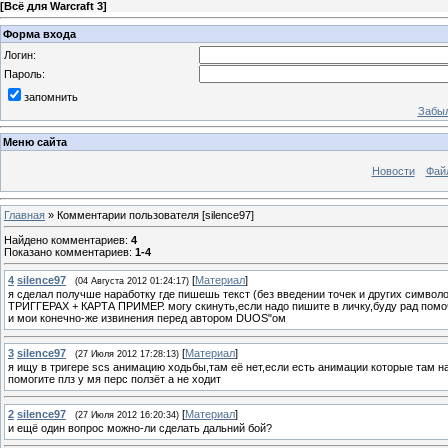
[
Всё для Warcraft 3
]
Форма входа
Логин:
Пароль:
запомнить
Забыл
Меню сайта
Новости
Фай
Главная
»
Комментарии пользователя
[silence97]
Найдено комментариев
:
4
Показано комментариев
:
1-4
4
silence97
[
Материал
]
(04 Августа 2012 01:24:17)
я сделал получше наработку где пишешь текст (без введении точек и других символо
ТРИГГЕРАХ + КАРТА ПРИМЕР. могу скинуть,если надо пишите в личку,буду рад помо
и мои конечно-же извинения перед автором DUOS"ом
3
silence97
[
Материал
]
(27 Июля 2012 17:28:13)
я ищу в тригере scs анимацию ходьбы,там её нет,если есть анимации которые там на
помогите плз у мя перс ползёт а не ходит
2
silence97
[
Материал
]
(27 Июля 2012 16:20:34)
и ещё один вопрос можно-ли сделать дальний бой?