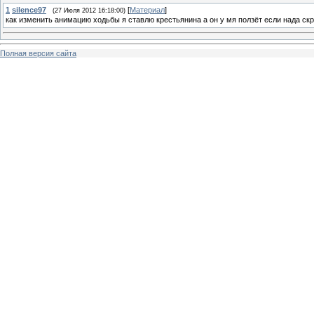
1
silence97
[
Материал
]
(27 Июля 2012 16:18:00)
как изменить анимацию ходьбы я ставлю крестьянина а он у мя ползёт если нада ск
Полная версия сайта