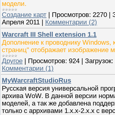
модели.
Создание карт
|
Просмотров:
2270
|
Апреля 2011
|
Комментарии (2)
Warcraft III Shell extension 1.1
Дополнение к проводнику Windows, 
страниц" отображает изображение м
Другое
|
Просмотров:
924
|
Загрузок:
Комментарии (1)
MyWarcraftStudioRus
Русская версия универсальной прог
архива WoW. В данной версии норма
моделей, а так же добавлена поддер
только с аррхивами 1.x.x-2.x.x с ве