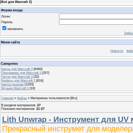
[
Всё для Warcraft 3
]
Форма входа
Логин:
Пароль:
запомнить
Забыл
Меню сайта
Новости
Фай
Categories
Карты для Warcraft 3
[6460]
Программы для Warcraft 3
[257]
Патчи для Warcraft 3
[32]
Replays для Warcraft 3
[616]
Картостроение
[1293]
Музыка Warcraft 3
[10]
Главная
»
Файлы
» Материалы пользователя [Bru]
В разделе материалов
:
27
Показано материалов
:
21-27
Lith Unwrap - Инструмент для UV
Прекрасный инструмет для моделера