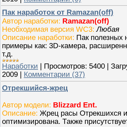
Пак наработок от Ramazan(off)
Автор наработки:
Ramazan(off)
Необходимая версия WC3:
Любая
Описание наработки:
Пак полезных 
примеры как: 3D-камера, расширенн
т.д.
Наработки
|
Просмотров:
5400
|
Загр
2009
|
Комментарии (37)
Отрекшийся-жрец
Автор модели:
Blizzard Ent.
Описание:
Жрец расы Отрекшихся и
оптимизирована. Также присутствует