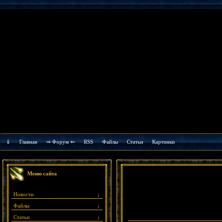
⇓
Главная
⇒ Форум ⇐
RSS
Файлы
Cтатьи
Картинки
Меню сайта
Новости
↓
Файлы
↓
Статьи
↓