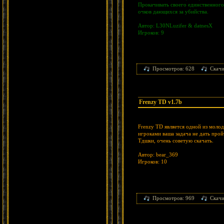
Прокачивать своего единственного
очков дающихся за убийства.
Автор: L30NLuzifer & datnesX
Игроков: 9
Просмотров: 628
Скачи
Frenzy TD v1.7b
Frenzy TD является одной из моло
игроками ваша задача не дать про
Тдшки, очень советую скачать.
Автор: bear_369
Игроков: 10
Просмотров: 969
Скачи