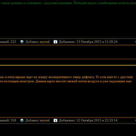
 героя сражаясь в основном с другими игроками. Победит игрок с наибольшим количество
ваний: 222
Добавил:
neytral
Добавлено: 13 Октября 2015 в 11:20:24
дых и популярных карт по жанру кооперативного тавер дифенса. То есть вместе с другими
йти полчищам монстров. Данная карта вносит свежий поток воздуха в уже надоевшие нам
ваний: 318
Добавил:
neytral
Добавлено: 12 Октября 2015 в 22:33:14