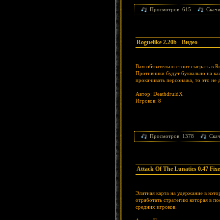
Просмотров: 615
Скачи
Roguelike 2.20b +Видео
Вам обязательно стоит сыграть в R
Противники будут буквально на ка
прокачивать персонажа, то это не 
Автор: DeathdruidX
Игроков: 8
Просмотров: 1378
Ска
Attack Of The Lunatics 0.47 Fix
Элитная карта на удержание в ко
отработать стратегию которая в по
средних игроков.