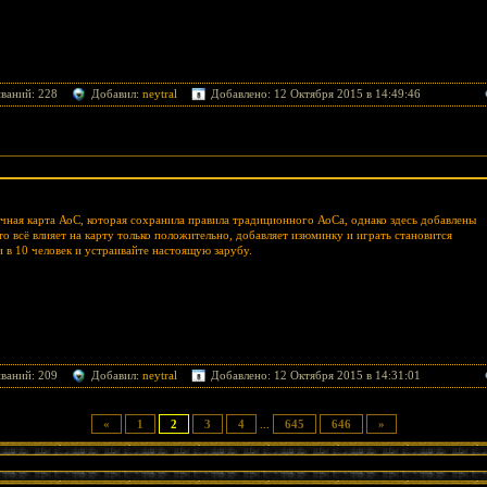
ваний: 228
Добавил:
neytral
Добавлено: 12 Октября 2015 в 14:49:46
бычная карта АоС, которая сохранила правила традиционного АоСа, однако здесь добавлены
Это всё влияет на карту только положительно, добавляет изюминку и играть становится
 в 10 человек и устраивайте настоящую зарубу.
ваний: 209
Добавил:
neytral
Добавлено: 12 Октября 2015 в 14:31:01
«
1
2
3
4
...
645
646
»