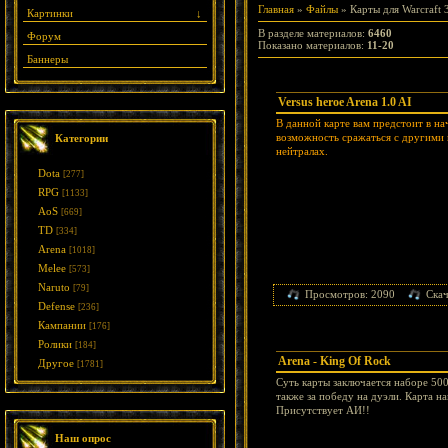
Главная
»
Файлы
» Карты для Warcraft 
Картинки
↓
В разделе материалов
:
6460
Форум
Показано материалов
:
11-20
Баннеры
Versus heroe Arena 1.0 AI
В данной карте вам предстоит в на
возможность сражаться с другими и
Категории
нейтралах.
Dota
[277]
RPG
[1133]
AoS
[669]
TD
[334]
Arena
[1018]
Melee
[573]
Naruto
[79]
Просмотров: 2090
Ска
Defense
[236]
Кампании
[176]
Ролики
[184]
Arena - King Of Rock
Другое
[1781]
Суть карты заключается наборе 500
также за победу на дуэли. Карта н
Присутствует АИ!!
Наш опрос