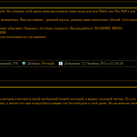
ной. На создание этой карты меня вдохновили такие моды для игр Diablo как The Hell и для
в компьютера. Ваш противник - древний король, давным-давно вероломно убитый. Суть карт
о такое уберлевел. Надеюсь, что будет непросто. Наслаждайтесь! НАЛИЧИЕ ЗВУКА
НИЯ!
е или пожелания по улучшению!
чиваний: 378
Добавил:
Privitalik
Добавлено: 12 Октября 2015 в 22:14:20
на которая отличается своей необычной боевой системой, а вернее системой частиц. То есть
темы, а значит что вам понадобятся навыки что бы победить в этой арене. Но вы конечно мо
.