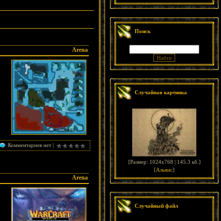
Поиск
Arena
Случайная картинка
Комментариев нет |
[
Размер: 1024x768 | 145.3 кб.
]
[
Альянс
]
Arena
Случайный файл