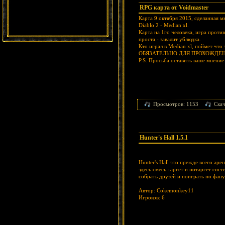
RPG карта от Voidmaster
Карта 9 октября 2015, сделанная м
Diablo 2 - Median xl.
Карта на 1го человека, игра проти
проста - завалит ублюдка.
Кто играл в Median xl, поймет чт
ОБЯЗАТЕЛЬНО ДЛЯ ПРОХОЖДЕ
P.S. Просьба оставить ваше мнени
Просмотров: 1153
Ска
Hunter's Hall 1.5.1
Hunter's Hall это прежде всего аре
здесь смесь таргет и нотаргет сис
собрать друзей и поиграть по фану
Автор: Cokemonkey11
Игроков: 6