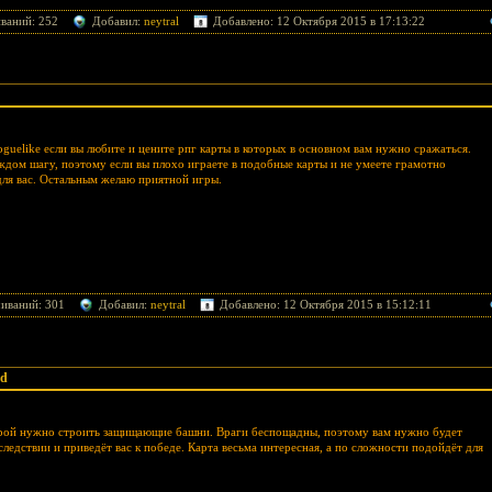
ваний: 252
Добавил:
neytral
Добавлено: 12 Октября 2015 в 17:13:22
oguelike если вы любите и цените рпг карты в которых в основном вам нужно сражаться.
ждом шагу, поэтому если вы плохо играете в подобные карты и не умеете грамотно
для вас. Остальным желаю приятной игры.
чиваний: 301
Добавил:
neytral
Добавлено: 12 Октября 2015 в 15:12:11
ed
торой нужно строить защищающие башни. Враги беспощадны, поэтому вам нужно будет
следствии и приведёт вас к победе. Карта весьма интересная, а по сложности подойдёт для