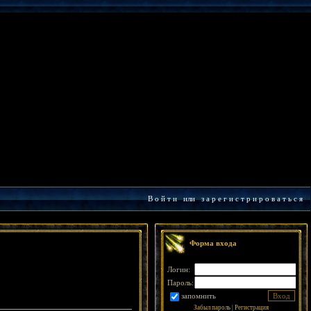
В о й т и
или
з а р е г и с т р и р о в а т ь с я
Форма входа
Логин:
Пароль:
запомнить
Забыл пароль
|
Регистрация