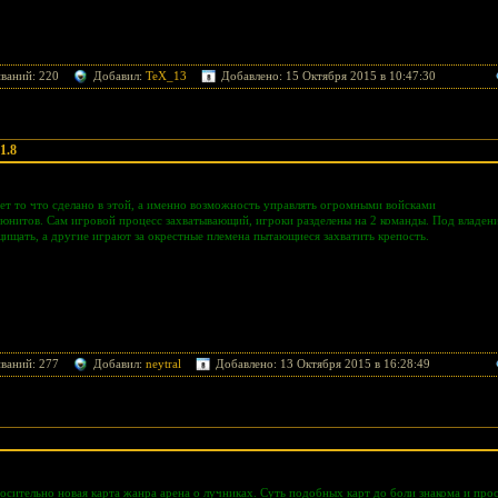
ваний: 220
Добавил:
TeX_13
Добавлено: 15 Октября 2015 в 10:47:30
1.8
яет то что сделано в этой, а именно возможность управлять огромными войсками
нитов. Сам игровой процесс захватывающий, игроки разделены на 2 команды. Под владен
ищать, а другие играют за окрестные племена пытающиеся захватить крепость.
ваний: 277
Добавил:
neytral
Добавлено: 13 Октября 2015 в 16:28:49
тносительно новая карта жанра арена о лучниках. Суть подобных карт до боли знакома и прос