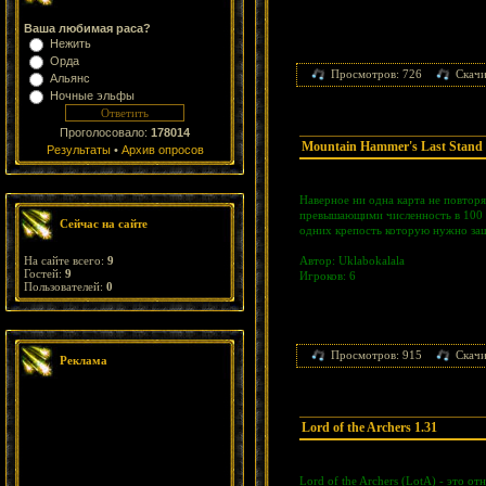
Ваша любимая раса?
Нежить
Орда
Просмотров: 726
Скачи
Альянс
Ночные эльфы
Проголосовало:
178014
Mountain Hammer's Last Stand 
Результаты
•
Архив опросов
Наверное ни одна карта не повтор
превышающими численность в 100 ю
Сейчас на сайте
одних крепость которую нужно защ
Автор: Uklabokalala
На сайте всего:
9
Гостей:
9
Игроков: 6
Пользователей:
0
Просмотров: 915
Скачи
Реклама
Lord of the Archers 1.31
Lord of the Archers (LotA) - это о