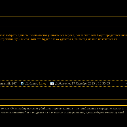
3
чале выбрать одного из множества уникальных героев, после чего вам будет представленная
гроками, ну или если вам это будет плохо удаваться, то всегда можно покачаться на
чиваний: 267
Добавил:
Liney
Добавлено: 17 Октября 2015 в 16:35:03
 очков. Очки набираются за убийство героев, крипов и за прибывание в середине карты, а
аполнена динамикой и находится на начальном этапе развития, дальше будет только лучше!