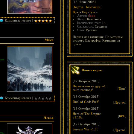
[16 Июня 2008]
[
Карты
·
Кампании
]
Врата Нер-Зула
-
Автор:
slovo
Жанр:
Кампания
Комментариев нет |
Количество глав:
14
Сложность:
Средняя
Язык:
Русский
Первая моя кампания. По мотивам
Melee
второго Варкрафта. Кампания за
орков.
ием
Новые карты
[07 Февраля 2016]
Переезжаем на другой
[
Dota
]
сайт, господа!
[18 Октября 2015]
Комментариев нет |
Duel of Gods PreV
[
Другое
]
[18 Октября 2015]
Hero of The Empire
[
RPG
]
Arena
v1.18g
[17 Октября 2015]
Servant War v1.05
[
Другое
]
та.