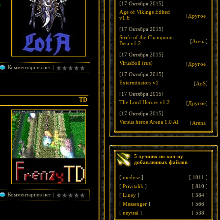
[17 Октября 2015]
м
Age of Vikings Edited
[
Другое
]
v1.6
[17 Октября 2015]
Strife of the Champions
[
Arena
]
Beta v1.2
[17 Октября 2015]
VirusBoll (rus)
[
Другое
]
Комментариев нет |
[17 Октября 2015]
Exterminators v1
[
AoS
]
[17 Октября 2015]
TD
The Lord Heroes v1.2
[
Другое
]
[17 Октября 2015]
Versus heroe Arena 1.0 AI
[
Arena
]
5 лучших по кол-ву
добавленных файлов
[
medyse
]
[
1011
]
[
Privitalik
]
[
810
]
Комментариев нет |
[
Liney
]
[
584
]
[
Messenger
]
[
566
]
[
neytral
]
[
538
]