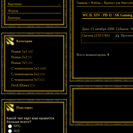
Главная
»
Файлы
»
Replays для Warcraft
Картинки
↓
Форум
WC3L XIV / PD 11 / SK Gaming 
Баннеры
Дата: 21 октября 2008. Событие: 
Скачать (210.5 Kb)
Просмот
Категории
Разные 1х1
[40]
Всего комментариев
:
0
Разные 2х2
[3]
Разные ?х?
[19]
С чемпионатов 1х1
[469]
С чемпионатов 2х2
[10]
С чемпионатов ?х?
[53]
DotA Allstars
[22]
Наш опрос
Какой тип карт вам нравится
больше всего?
RPG
AoS