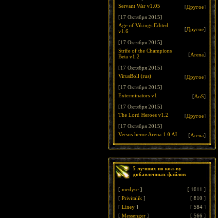
Servant War v1.05
[
Другое
]
[17 Октября 2015]
Age of Vikings Edited
[
Другое
]
v1.6
[17 Октября 2015]
Strife of the Champions
[
Arena
]
Beta v1.2
[17 Октября 2015]
VirusBoll (rus)
[
Другое
]
[17 Октября 2015]
Exterminators v1
[
AoS
]
[17 Октября 2015]
The Lord Heroes v1.2
[
Другое
]
[17 Октября 2015]
Versus heroe Arena 1.0 AI
[
Arena
]
5 лучших по кол-ву
добавленных файлов
[
medyse
]
[
1011
]
[
Privitalik
]
[
810
]
[
Liney
]
[
584
]
[
Messenger
]
[
566
]