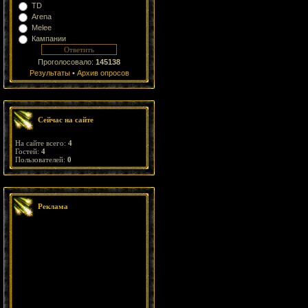
TD
Arena
Melee
Кампании
Проголосовало:
145138
Результаты
•
Архив опросов
Сейчас на сайте
На сайте всего:
4
Гостей:
4
Пользователей:
0
Реклама