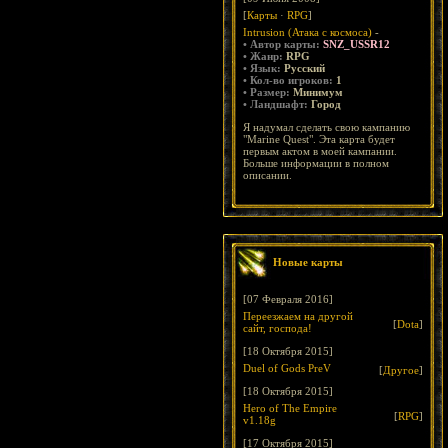
[
Карты
·
RPG
]
Intrusion (Атака с космоса)
-
• Автор карты:
SNZ_USSR12
• Жанр:
RPG
• Язык:
Русский
• Кол-во игроков:
1
• Размер:
Минимум
• Ландшафт:
Город
Я надумал сделать свою кампанию
"Marine Quest". Эта карта будет
первым актом в моей кампании.
Больше информации в полном
описании.
Новые карты
[07 Февраля 2016]
Переезжаем на другой
[
Dota
]
сайт, господа!
[18 Октября 2015]
Duel of Gods PreV
[
Другое
]
[18 Октября 2015]
Hero of The Empire
[
RPG
]
v1.18g
[17 Октября 2015]