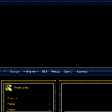
⇓
Главная
⇒ Форум ⇐
RSS
Файлы
Cтатьи
Картинки
Меню сайта
Новости
↓
Файлы
↓
Статьи
↓