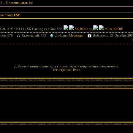
 3
»
С чемпионатов 1х1
vs nGize.FSP
WC3L XIV / PD 11 / SK Gaming vs nGize.FSP.
SK.ReiGn
vs
nGize.KnOfF
.
ров: 676
Скачиваний: 455
Добавил:
Messenger
Добавлено: 21 Октября 200
Добавлять комментарии могут только зарегистрированные пользователи.
[
Регистрация
|
Вход
]