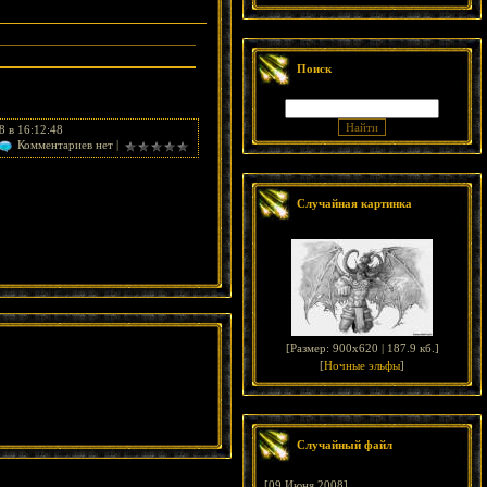
Поиск
8 в 16:12:48
Комментариев нет |
Случайная картинка
[
Размер: 900x620 | 187.9 кб.
]
[
Ночные эльфы
]
Случайный файл
[09 Июня 2008]