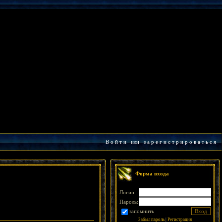
В о й т и
или
з а р е г и с т р и р о в а т ь с я
Форма входа
Логин:
Пароль:
запомнить
Забыл пароль
|
Регистрация