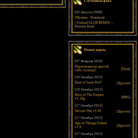
Случайный файл
[05 Августа 2008]
[
Музыка
·
Ремиксы
]
~Undead CLUB REMIX~
-
Нежить Клаб
Новые карты
[07 Февраля 2016]
Переезжаем на другой
[
Dota
]
сайт, господа!
[18 Октября 2015]
Duel of Gods PreV
[
Другое
]
[18 Октября 2015]
Hero of The Empire
[
RPG
]
v1.18g
[17 Октября 2015]
Servant War v1.05
[
Другое
]
[17 Октября 2015]
Age of Vikings Edited
[
Другое
]
v1.6
[17 Октября 2015]