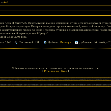
3
»
AoS
рии Aeon of Strife/AoS. Играть нужно именно командами, лучше если игроков будет от шести
данной карте отсутствует. Интересные модели героев и заклинаний, неплохой ландшафт. Лич
 характеристикам героев, т.е когда к примеру лучник с основной характеристикой "ловкость
га с основной характеристикой "разум".
ми от 03.10.2008 года.
ров: 1149
Скачиваний: 1383
Добавил:
Messenger
Добавлено: 04 Октября 20
Добавлять комментарии могут только зарегистрированные пользователи.
[
Регистрация
|
Вход
]