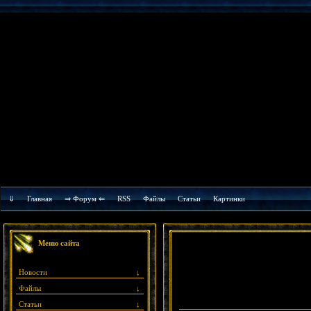
⇓
Главная
⇒ Форум ⇐
RSS
Файлы
Cтатьи
Картинки
Меню сайта
Новости
↓
Файлы
↓
Статьи
↓