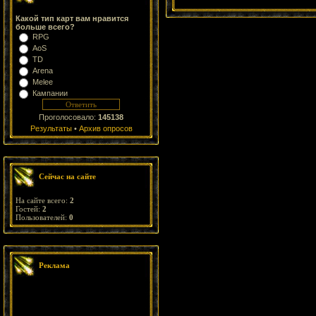
Какой тип карт вам нравится
больше всего?
RPG
AoS
TD
Arena
Melee
Кампании
Проголосовало:
145138
Результаты
•
Архив опросов
Сейчас на сайте
На сайте всего:
2
Гостей:
2
Пользователей:
0
Реклама