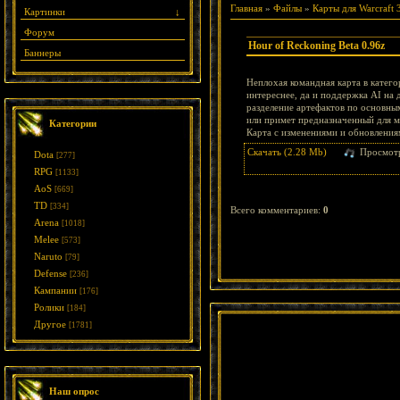
Главная
»
Файлы
»
Карты для Warcraft 
Картинки
↓
Форум
Hour of Reckoning Beta 0.96z
Баннеры
Неплохая командная карта в катего
интереснее, да и поддержка AI на 
разделение артефактов по основным
или примет предназначенный для ма
Категории
Карта с изменениями и обновления
Скачать (2.28 Mb)
Просмот
Dota
[277]
RPG
[1133]
AoS
[669]
TD
[334]
Всего комментариев
:
0
Arena
[1018]
Melee
[573]
Naruto
[79]
Defense
[236]
Кампании
[176]
Ролики
[184]
Другое
[1781]
Наш опрос