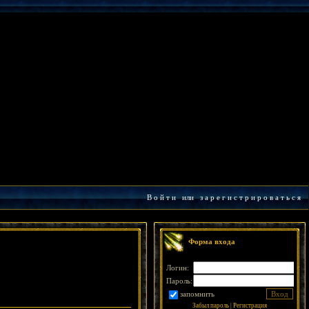
В о й т и
или
з а р е г и с т р и р о в а т ь с я
Форма входа
Логин:
Пароль:
запомнить
Забыл пароль
|
Регистрация