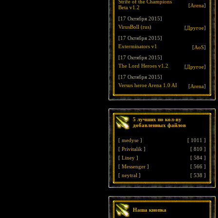
Strife of the Champions
[
Arena
]
Beta v1.2
[17 Октября 2015]
VirusBoll (rus)
[
Другое
]
[17 Октября 2015]
Exterminators v1
[
AoS
]
[17 Октября 2015]
The Lord Heroes v1.2
[
Другое
]
[17 Октября 2015]
Versus heroe Arena 1.0 AI
[
Arena
]
5 лучших по кол-ву
добавленных файлов
[
medyse
]
[
1011
]
[
Privitalik
]
[
810
]
[
Liney
]
[
584
]
[
Messenger
]
[
566
]
[
neytral
]
[
538
]
Наша кнопка