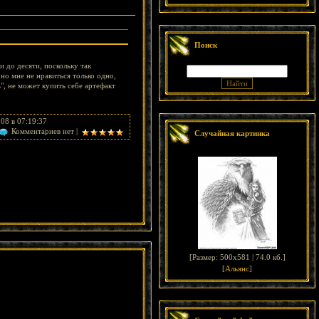
Поиск
 до десяти, поскольку так
но мне не нравиться только одно,
", не может купить себе артефакт
08 в 07:19:37
Комментариев нет |
Случайная картинка
[
Размер: 500x581 | 74.0 кб.
]
[
Альянс
]