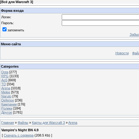
[
Всё для Warcraft 3
]
Форма входа
Логин:
Пароль:
запомнить
Забыл
Меню сайта
Новости
Фай
Categories
Dota
[277]
RPG
[1133]
AoS
[669]
TD
[334]
Arena
[1018]
Melee
[573]
Naruto
[79]
Defense
[236]
Кампании
[176]
Ролики
[184]
Другое
[1781]
Главная
»
Файлы
»
Карты для Warcraft 3
»
Arena
Vampire's Night BN 4.9
[
Скачать с сервера
(208.5 Kb) ]