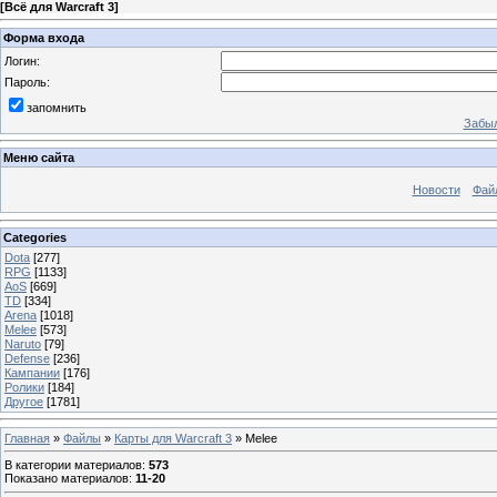
[
Всё для Warcraft 3
]
Форма входа
Логин:
Пароль:
запомнить
Забыл
Меню сайта
Новости
Фай
Categories
Dota
[277]
RPG
[1133]
AoS
[669]
TD
[334]
Arena
[1018]
Melee
[573]
Naruto
[79]
Defense
[236]
Кампании
[176]
Ролики
[184]
Другое
[1781]
Главная
»
Файлы
»
Карты для Warcraft 3
» Melee
В категории материалов
:
573
Показано материалов
:
11-20