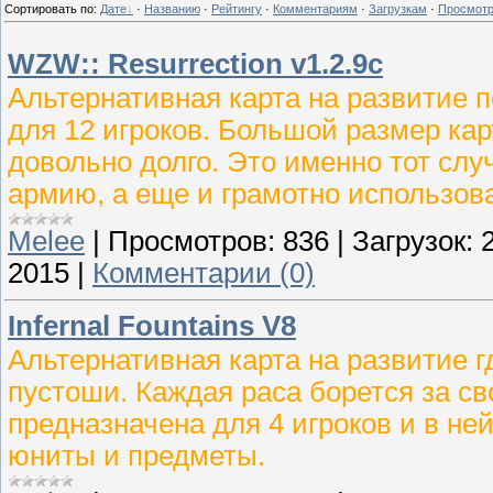
Сортировать по
:
Дате
·
Названию
·
Рейтингу
·
Комментариям
·
Загрузкам
·
Просмот
WZW:: Resurrection v1.2.9c
Альтернативная карта на развитие п
для 12 игроков. Большой размер кар
довольно долго. Это именно тот случ
армию, а еще и грамотно использова
Melee
|
Просмотров:
836
|
Загрузок:
2015
|
Комментарии (0)
Infernal Fountains V8
Альтернативная карта на развитие г
пустоши. Каждая раса борется за св
предназначена для 4 игроков и в не
юниты и предметы.