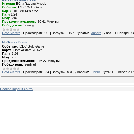
Игроки:
EG и Ravens!AngeL
Событие:
IDEC Gold Game
Карта:
Dota Allstars 6.62
Патч:
1.24
Мод:
-cm
Продолжительность:
69:41 Минуты
Победитель:
Scourge
DotA Allstars
|
Просмотров:
871
|
Загрузок:
1167
|
Добавил:
Junero
|
Дата:
11 Ноября 20
MaNia- vs Fnatic
Событие:
IDEC Gold Game
Карта:
Dota Allstars v6.62b
Патч:
1.24
Мод
: -cm
Продолжительность:
46:27 Минуты
Победитель:
Sentinel
DotA Allstars
|
Просмотров:
934
|
Загрузок:
831
|
Добавил:
Junero
|
Дата:
11 Ноября 200
Полная версия сайта