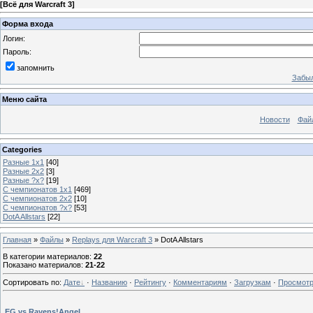
[
Всё для Warcraft 3
]
Форма входа
Логин:
Пароль:
запомнить
Забыл
Меню сайта
Новости
Фай
Categories
Разные 1х1
[40]
Разные 2х2
[3]
Разные ?х?
[19]
С чемпионатов 1х1
[469]
С чемпионатов 2х2
[10]
С чемпионатов ?х?
[53]
DotA Allstars
[22]
Главная
»
Файлы
»
Replays для Warcraft 3
» DotA Allstars
В категории материалов
:
22
Показано материалов
:
21-22
Сортировать по
:
Дате
·
Названию
·
Рейтингу
·
Комментариям
·
Загрузкам
·
Просмот
EG vs Ravens!AngeL