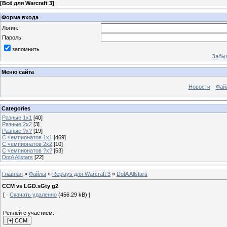
[
Всё для Warcraft 3
]
Форма входа
Логин:
Пароль:
запомнить
Забыл
Меню сайта
Новости
Фай
Categories
Разные 1х1
[40]
Разные 2х2
[3]
Разные ?х?
[19]
С чемпионатов 1х1
[469]
С чемпионатов 2х2
[10]
С чемпионатов ?х?
[53]
DotA Allstars
[22]
Главная
»
Файлы
»
Replays для Warcraft 3
»
DotA Allstars
CCM vs LGD.sGty g2
[ ·
Скачать удаленно
(456.29 kB) ]
Реплей с участием: