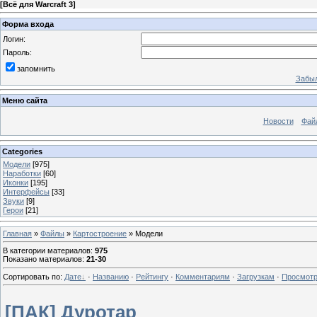
[
Всё для Warcraft 3
]
Форма входа
Логин:
Пароль:
запомнить
Забыл
Меню сайта
Новости
Фай
Categories
Модели
[975]
Наработки
[60]
Иконки
[195]
Интерфейсы
[33]
Звуки
[9]
Герои
[21]
Главная
»
Файлы
»
Картостроение
» Модели
В категории материалов
:
975
Показано материалов
:
21-30
Сортировать по
:
Дате
·
Названию
·
Рейтингу
·
Комментариям
·
Загрузкам
·
Просмот
[ПАК] Дуротар