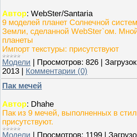
Автор
: WebSter/Santaria
9 моделей планет Солнечной систе
Земли, сделанной WebSter`ом. Мной
планеты
Импорт текстуры: присутствуют
Модели
|
Просмотров:
826
|
Загрузок
2013
|
Комментарии (0)
Пак мечей
Автор
: Dhahe
Пак из 9 мечей, выполненных в сти
присутствуют.
Модели
|
Просмотров:
1199
|
Загрузо