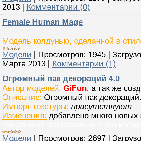
2013
|
Комментарии (0)
Female Human Mage
Модель колдунью, сделанной в сти
Модели
|
Просмотров:
1945
|
Загрузо
Марта 2013
|
Комментарии (1)
Огромный пак декораций 4.0
Автор моделей:
GiFun
, а так же со
Описание:
Огромный пак декораций
Импорт текстуры:
присутствуют
Изменения:
добавлено много новых 
Запрещено копирование этого матер
Модели
|
Просмотров:
2697
|
Загрузо