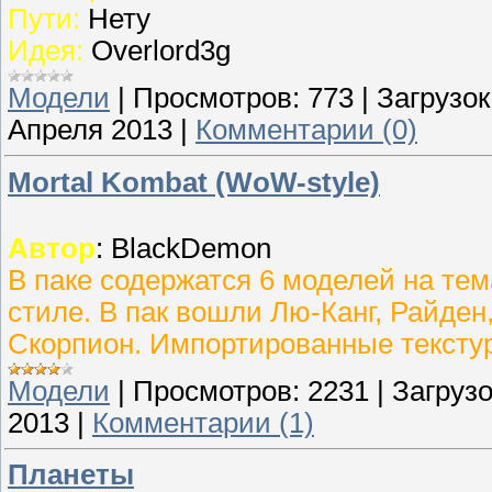
Пути:
Нету
Идея:
Overlord3g
Модели
|
Просмотров:
773
|
Загрузок
Апреля 2013
|
Комментарии (0)
Mortal Kombat (WoW-style)
Автор
: BlackDemon
В паке содержатся 6 моделей на те
стиле. В пак вошли Лю-Канг, Райден
Скорпион. Импортированные текстур
Модели
|
Просмотров:
2231
|
Загрузо
2013
|
Комментарии (1)
Планеты