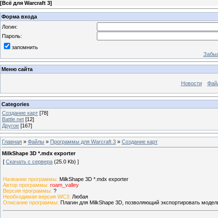
[
Всё для Warcraft 3
]
Форма входа
Логин:
Пароль:
запомнить
Забыл
Меню сайта
Новости
Фай
Categories
Создание карт
[78]
Battle.net
[12]
Другое
[167]
Главная
»
Файлы
»
Программы для Warcraft 3
»
Создание карт
MilkShape 3D *.mdx exporter
[
Скачать с сервера
(25.0 Kb) ]
Название программы:
MilkShape 3D *.mdx exporter
Автор программы:
roam_valley
Версия программы:
?
Необходимая версия WC3:
Любая
Описание программы:
Плагин для MilkShape 3D, позволяющий экспортировать модели