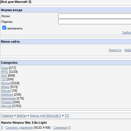
[
Всё для Warcraft 3
]
Форма входа
Логин:
Пароль:
запомнить
Забыл
Меню сайта
Новости
Фай
Categories
Dota
[277]
RPG
[1133]
AoS
[669]
TD
[334]
Arena
[1018]
Melee
[573]
Naruto
[79]
Defense
[236]
Кампании
[176]
Ролики
[184]
Другое
[1781]
Главная
»
Файлы
»
Карты для Warcraft 3
»
TD
Naruto Ninpou War 3.9a Light
[ ·
Скачать удаленно
(8132.4 KB) ·
Скриншот
]