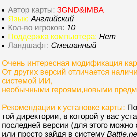
Автор карты:
3GND&IMBA
Язык:
Английский
Кол-во игроков:
10
Поддержка компьютера:
Нет
Ландшафт:
Смешанный
Очень интересная модификация кар
От других версий отличается налич
системой ИИ,
необычными героями,новыми предм
Рекомендации к установке карты:
По
той директории, в которой у вас уст
последней версии (для этого можно с
или просто зайдя в систему
Battle.ne