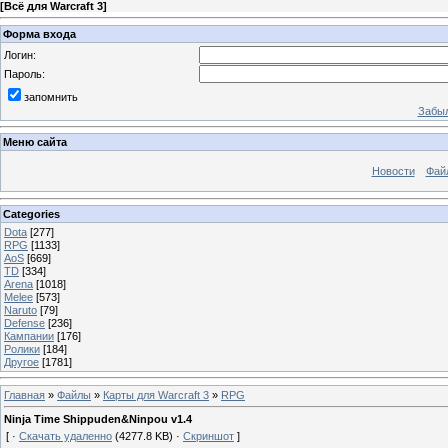
[
Всё для Warcraft 3
]
Форма входа
Логин:
Пароль:
запомнить
Забыл
Меню сайта
Новости
Фай
Categories
Dota
[277]
RPG
[1133]
AoS
[669]
TD
[334]
Arena
[1018]
Melee
[573]
Naruto
[79]
Defense
[236]
Кампании
[176]
Ролики
[184]
Другое
[1781]
Главная
»
Файлы
»
Карты для Warcraft 3
»
RPG
Ninja Time Shippuden&Ninpou v1.4
[ ·
Скачать удаленно
(4277.8 KB) ·
Скриншот
]