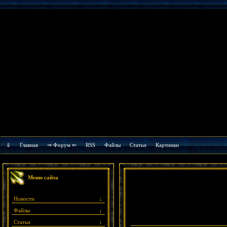
⇓
Главная
⇒ Форум ⇐
RSS
Файлы
Cтатьи
Картинки
Меню сайта
Новости
↓
Файлы
↓
Статьи
↓