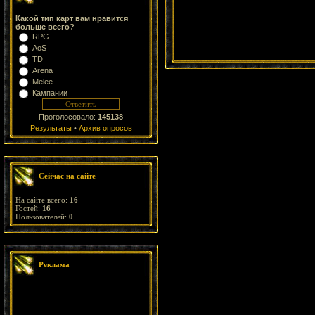
Какой тип карт вам нравится
больше всего?
RPG
AoS
TD
Arena
Melee
Кампании
Проголосовало:
145138
Результаты
•
Архив опросов
Сейчас на сайте
На сайте всего:
16
Гостей:
16
Пользователей:
0
Реклама