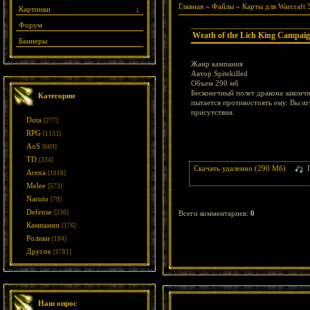
Главная
»
Файлы
»
Карты для Warcraft 
Картинки
↓
Форум
Wrath of the Lich King Campai
Баннеры
Жанр кампания
Автор Spitekilled
Объем 290 мб
Бесконечный полет дракона закончи
Категории
пытается противостоять ему. Вы иг
присутствия.
Dota
[277]
RPG
[1133]
AoS
[669]
TD
[334]
Скачать удаленно (290 Мб)
Arena
[1018]
Melee
[573]
Naruto
[79]
Defense
[236]
Всего комментариев
:
0
Кампании
[176]
Ролики
[184]
Другое
[1781]
Наш опрос