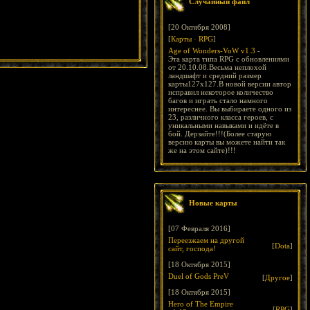
Случайный файл
[20 Октября 2008]
[
Карты
·
RPG
]
Age of Wonders-VoW v1.3
-
Эта карта типа RPG с обновлениями
от 20.10.08.Весьма неплохой
ландшафт и средний размер
карты127x127.В новой версии автор
исправил некоторое количество
багов и играть стало намного
интереснее. Вы выбираете одного из
23, различного класса героев, с
уникальными навыками и идёте в
бой. Дерзайте!!!(Более старую
версию карты вы можете найти так
же на этом сайте)!!!
Новые карты
[07 Февраля 2016]
Переезжаем на другой
[
Dota
]
сайт, господа!
[18 Октября 2015]
Duel of Gods PreV
[
Другое
]
[18 Октября 2015]
Hero of The Empire
[
RPG
]