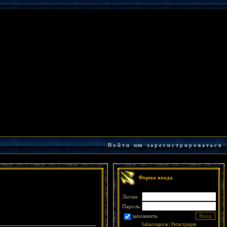
В о й т и
или
з а р е г и с т р и р о в а т ь с я
Форма входа
Логин:
Пароль:
запомнить
Забыл пароль
|
Регистрация