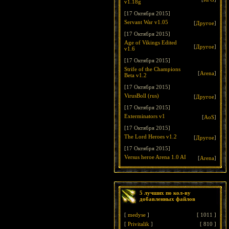
v1.18g
[17 Октября 2015]
Servant War v1.05
[
Другое
]
[17 Октября 2015]
Age of Vikings Edited
[
Другое
]
v1.6
[17 Октября 2015]
Strife of the Champions
[
Arena
]
Beta v1.2
[17 Октября 2015]
VirusBoll (rus)
[
Другое
]
[17 Октября 2015]
Exterminators v1
[
AoS
]
[17 Октября 2015]
The Lord Heroes v1.2
[
Другое
]
[17 Октября 2015]
Versus heroe Arena 1.0 AI
[
Arena
]
5 лучших по кол-ву
добавленных файлов
[
medyse
]
[
1011
]
[
Privitalik
]
[
810
]