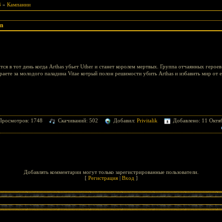
3
»
Кампании
gn
тся в тот день когда Arthas убьет Uther и станет королем мертвых. Группа отчаянных героев
раете за молодого паладина Vitae котрый полон решимости убить Arthas и избавить мир от 
Просмотров: 1748
Скачиваний: 502
Добавил:
Privitalik
Добавлено: 11 Октя
Добавлять комментарии могут только зарегистрированные пользователи.
[
Регистрация
|
Вход
]