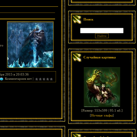
Поиск
его
Случайная картинка
бря 2015 в 20:03:36
Комментариев нет |
[
Размер: 553x599 | 95.1 кб.
]
[
Ночные эльфы
]