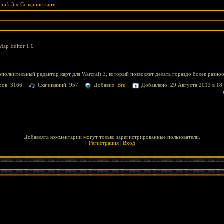
raft 3
»
Создание карт
Map Editor 1.0
олнительный редактор карт для Warcraft 3, который позволяет делать гораздо более разно
ров: 3166
Скачиваний: 957
Добавил:
Bru
Добавлено: 29 Августа 2013 в 18
Добавлять комментарии могут только зарегистрированные пользователи.
[
Регистрация
|
Вход
]