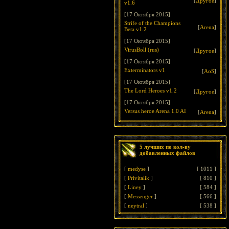
[
Другое
]
v1.6
[17 Октября 2015]
Strife of the Champions
[
Arena
]
Beta v1.2
[17 Октября 2015]
VirusBoll (rus)
[
Другое
]
[17 Октября 2015]
Exterminators v1
[
AoS
]
[17 Октября 2015]
The Lord Heroes v1.2
[
Другое
]
[17 Октября 2015]
Versus heroe Arena 1.0 AI
[
Arena
]
5 лучших по кол-ву
добавленных файлов
[
medyse
]
[
1011
]
[
Privitalik
]
[
810
]
[
Liney
]
[
584
]
[
Messenger
]
[
566
]
[
neytral
]
[
538
]