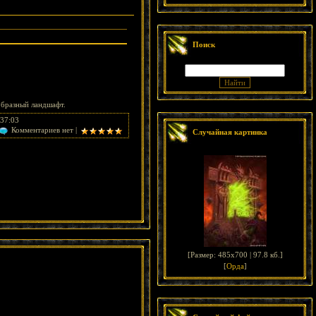
Поиск
образный ландшафт.
:37:03
Комментариев нет |
Случайная картинка
[
Размер: 485x700 | 97.8 кб.
]
[
Орда
]