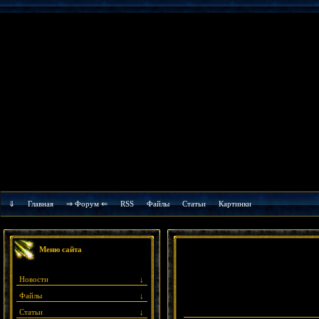
⇓
Главная
⇒ Форум ⇐
RSS
Файлы
Cтатьи
Картинки
Меню сайта
Новости
↓
Файлы
↓
Статьи
↓