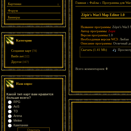
Главная
»
Файлы
»
Программы для Warc
Картинки
↓
Форум
Zépir's War3 Map Editor 1.0
Баннеры
Название программы:
Zépir's War3 
Автор программы:
Zepir
Версия программы:
1.0
Необходимая версия WC3:
Любая
Категории
Описание программы:
Отличный доп
Скачать (1.41 Mb)
Просмот
Создание карт
[78]
Battle.net
[12]
Другое
[167]
Всего комментариев
:
0
Наш опрос
Какой тип карт вам нравится
больше всего?
RPG
AoS
TD
Arena
Melee
Кампании