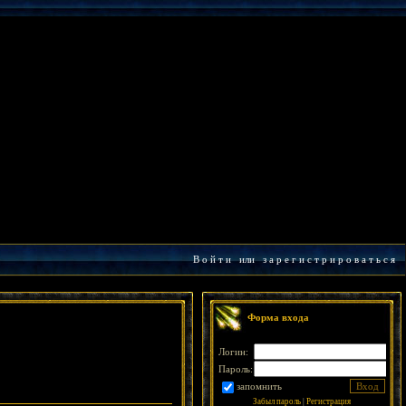
В о й т и
или
з а р е г и с т р и р о в а т ь с я
Форма входа
Логин:
Пароль:
запомнить
Забыл пароль
|
Регистрация