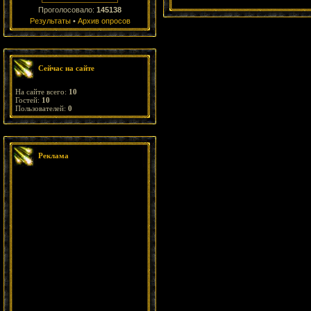
Проголосовало:
145138
Результаты
•
Архив опросов
Сейчас на сайте
На сайте всего:
10
Гостей:
10
Пользователей:
0
Реклама