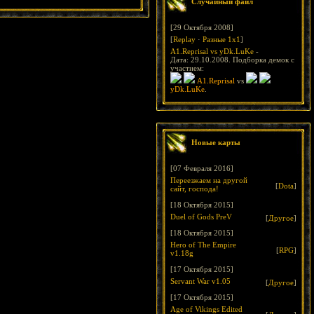
Случайный файл
[29 Октября 2008]
[
Replay
·
Разные 1х1
]
A1.Reprisal vs yDk.LuKe
-
Дата: 29.10.2008. Подборка демок с
участием:
A1.Reprisal
vs
yDk.LuKe
.
Новые карты
[07 Февраля 2016]
Переезжаем на другой
[
Dota
]
сайт, господа!
[18 Октября 2015]
Duel of Gods PreV
[
Другое
]
[18 Октября 2015]
Hero of The Empire
[
RPG
]
v1.18g
[17 Октября 2015]
Servant War v1.05
[
Другое
]
[17 Октября 2015]
Age of Vikings Edited