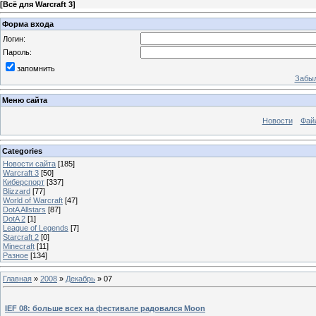
[
Всё для Warcraft 3
]
Форма входа
Логин:
Пароль:
запомнить
Забыл
Меню сайта
Новости
Фай
Categories
Новости сайта
[185]
Warcraft 3
[50]
Киберспорт
[337]
Blizzard
[77]
World of Warcraft
[47]
DotA Allstars
[87]
DotA 2
[1]
League of Legends
[7]
Starcraft 2
[0]
Minecraft
[11]
Разное
[134]
Главная
»
2008
»
Декабрь
»
07
IEF 08: больше всех на фестивале радовался Moon