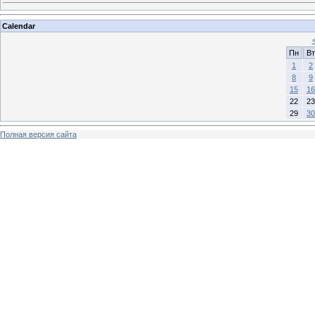
Calendar
Пн
Вт
1
2
8
9
15
16
22
23
29
30
Полная версия сайта