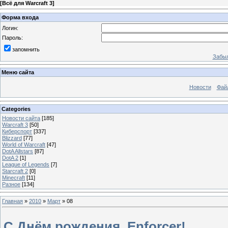
[
Всё для Warcraft 3
]
Форма входа
Логин:
Пароль:
запомнить
Забыл
Меню сайта
Новости
Фай
Categories
Новости сайта
[185]
Warcraft 3
[50]
Киберспорт
[337]
Blizzard
[77]
World of Warcraft
[47]
DotA Allstars
[87]
DotA 2
[1]
League of Legends
[7]
Starcraft 2
[0]
Minecraft
[11]
Разное
[134]
Главная
»
2010
»
Март
»
08
С Днём рождения, Enforcer!