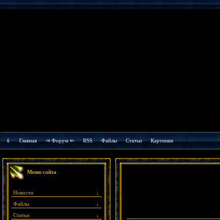
⇓
Главная
⇒ Форум ⇐
RSS
Файлы
Cтатьи
Картинки
Меню сайта
Новости
↓
Файлы
↓
Статьи
↓