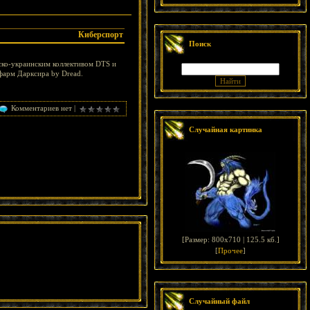
Киберспорт
Поиск
ско-украинским коллективом DTS и
фарм Дарксира by Dread.
Комментариев нет |
Случайная картинка
[
Размер: 800x710 | 125.5 кб.
]
[
Прочее
]
Случайный файл