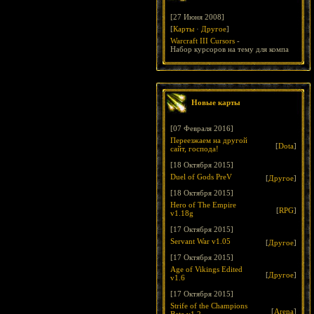
[27 Июня 2008]
[
Карты
·
Другое
]
Warcraft III Cursors
-
Набор курсоров на тему для компа
Новые карты
[07 Февраля 2016]
Переезжаем на другой
[
Dota
]
сайт, господа!
[18 Октября 2015]
Duel of Gods PreV
[
Другое
]
[18 Октября 2015]
Hero of The Empire
[
RPG
]
v1.18g
[17 Октября 2015]
Servant War v1.05
[
Другое
]
[17 Октября 2015]
Age of Vikings Edited
[
Другое
]
v1.6
[17 Октября 2015]
Strife of the Champions
[
Arena
]