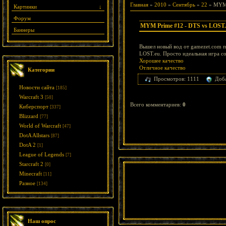
Главная
»
2010
»
Сентябрь
»
22
» MYM 
Картинки
↓
Форум
MYM Prime #12 - DTS vs LOST.
Баннеры
Вышел новый вод от gamezet.com 
LOST.eu. Просто идеальная игра с
Хорошее качество
Отличное качество
Категории
Просмотров: 1111
Доб
Новости сайта
[185]
Warcraft 3
[50]
Всего комментариев
:
0
Киберспорт
[337]
Blizzard
[77]
World of Warcraft
[47]
DotA Allstars
[87]
DotA 2
[1]
League of Legends
[7]
Starcraft 2
[0]
Minecraft
[11]
Разное
[134]
Наш опрос