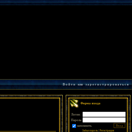
В о й т и
или
з а р е г и с т р и р о в а т ь с я
Форма входа
Логин:
Пароль:
запомнить
Забыл пароль
|
Регистрация