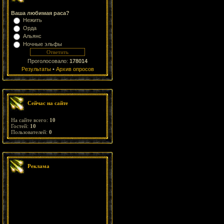
Ваша любимая раса?
Нежить
Орда
Альянс
Ночные эльфы
Проголосовало:
178014
Результаты
•
Архив опросов
Сейчас на сайте
На сайте всего:
10
Гостей:
10
Пользователей:
0
Реклама