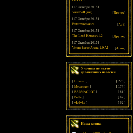
Beta v1.2
[17 Октября 2015]
VirusBoll (rus)
[
Другое
]
[17 Октября 2015]
Exterminators v1
[
AoS
]
[17 Октября 2015]
The Lord Heroes v1.2
[
Другое
]
[17 Октября 2015]
Versus heroe Arena 1.0 AI
[
Arena
]
5 лучших по кол-ву
добавленных новостей
[
Urievoll
]
[
223
]
[
Messenger
]
[
177
]
[
BARMAGLOT
]
[
81
]
[
Padla
]
[
62
]
[
vladyka
]
[
62
]
Наша кнопка