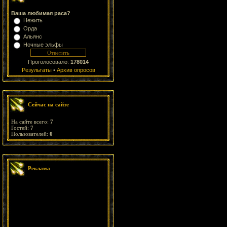
Ваша любимая раса?
Нежить
Орда
Альянс
Ночные эльфы
Проголосовало:
178014
Результаты
•
Архив опросов
Сейчас на сайте
На сайте всего:
7
Гостей:
7
Пользователей:
0
Реклама