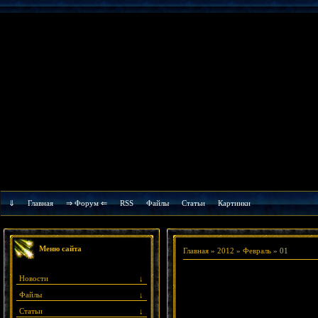
⇓
Главная
⇒ Форум ⇐
RSS
Файлы
Cтатьи
Картинки
Меню сайта
Главная
»
2012
»
Февраль
»
01
Новости
↓
Файлы
↓
Статьи
↓