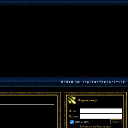
В о й т и
или
з а р е г и с т р и р о в а т ь с я
Форма входа
Логин:
Пароль:
запомнить
Забыл пароль
|
Регистрация