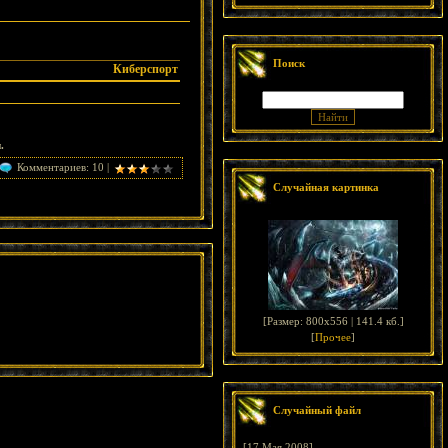
Поиск
Киберспорт
.
Комментариев: 10 |
Случайная картинка
[
Размер: 800x556 | 141.4 кб.
]
[
Прочее
]
Случайный файл
[17 Мая 2008]