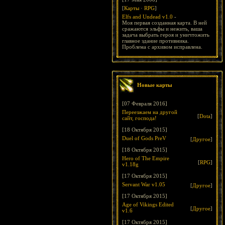
[
Карты
·
RPG
]
Elfs and Undead v1.0
-
Моя первая созданная карта. В ней
сражаются эльфы и нежить, ваша
задача выбрать героя и уничтожить
главное здание противника.
Проблема с архивом исправлена.
Новые карты
[07 Февраля 2016]
Переезжаем на другой
[
Dota
]
сайт, господа!
[18 Октября 2015]
Duel of Gods PreV
[
Другое
]
[18 Октября 2015]
Hero of The Empire
[
RPG
]
v1.18g
[17 Октября 2015]
Servant War v1.05
[
Другое
]
[17 Октября 2015]
Age of Vikings Edited
[
Другое
]
v1.6
[17 Октября 2015]