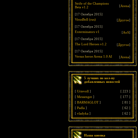
Strife of the Champions
[
Arena
]
Beta v1.2
[17 Октября 2015]
VirusBoll (rus)
[
Другое
]
[17 Октября 2015]
Exterminators v1
[
AoS
]
[17 Октября 2015]
The Lord Heroes v1.2
[
Другое
]
[17 Октября 2015]
Versus heroe Arena 1.0 AI
[
Arena
]
5 лучших по кол-ву
добавленных новостей
[
Urievoll
]
[
223
]
[
Messenger
]
[
177
]
[
BARMAGLOT
]
[
81
]
[
Padla
]
[
62
]
[
vladyka
]
[
62
]
Наша кнопка