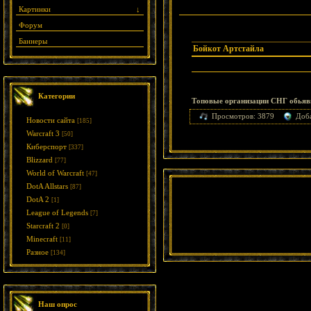
Картинки
↓
Форум
Баннеры
Бойкот Артстайла
Категории
Топовые организации СНГ обьяв
Просмотров: 3879
Доб
Новости сайта
[185]
Warcraft 3
[50]
Киберспорт
[337]
Blizzard
[77]
World of Warcraft
[47]
DotA Allstars
[87]
DotA 2
[1]
League of Legends
[7]
Starcraft 2
[0]
Minecraft
[11]
Разное
[134]
Наш опрос