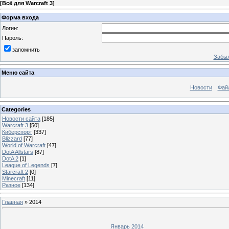
[
Всё для Warcraft 3
]
Форма входа
Логин:
Пароль:
запомнить
Забыл
Меню сайта
Новости
Фай
Categories
Новости сайта
[185]
Warcraft 3
[50]
Киберспорт
[337]
Blizzard
[77]
World of Warcraft
[47]
DotA Allstars
[87]
DotA 2
[1]
League of Legends
[7]
Starcraft 2
[0]
Minecraft
[11]
Разное
[134]
Главная
»
2014
Январь 2014