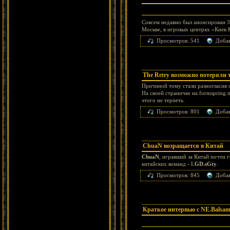
Совсем недавно был анонсирован 3
Москве, в игровых центрах «Киев 
Просмотров: 541
Доба
The Retry возможно потеряли 
Причиной тому стали разногласия с
На своей страничке на formspring.
этого не терпеть.
Просмотров: 801
Доба
ChuaN возращается в Китай
ChuaN
, игравший за Китай почти 
китайских команд - L
GD.sGty
.
Просмотров: 845
Доба
Краткое интервью с NE.Balsa