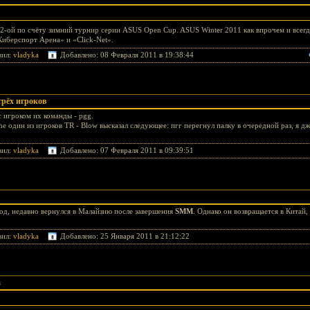
2-ой по счёту зимний турнир серии ASUS Open Cup. ASUS Winter 2011 как впрочем и всегда
Киберспорт Арена» и «Click-Net».
вил:
vladyka
Добавлено: 08 Февраля 2011 в 19:38:44
трёх игроков
 игроком их команды - pgg.
me один из игроков TR -
Blow высказал следующее: пгг перегнул палку в очередной раз, я 
вил:
vladyka
Добавлено: 07 Февраля 2011 в 09:39:51
год, недавно вернулся в Малайзию после завершения
SMM
. Однако он возвращается в Китай
вил:
vladyka
Добавлено: 25 Января 2011 в 21:12:22
m