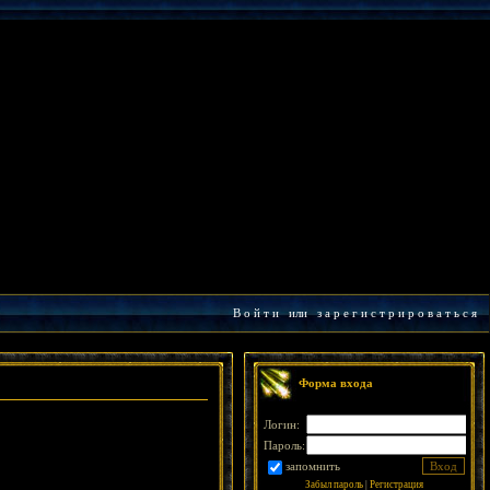
В о й т и
или
з а р е г и с т р и р о в а т ь с я
Форма входа
Логин:
Пароль:
запомнить
Забыл пароль
|
Регистрация