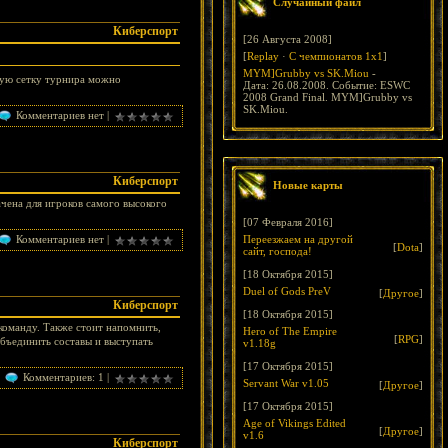
Случайный файл
Киберспорт
[26 Августа 2008]
[
Replay
·
С чемпионатов 1х1
]
MYM]Grubby vs SK.Miou
-
ную сетку турнира можно
Дата: 26.08.2008. Событие: ESWC
2008 Grand Final. MYM]Grubby vs
SK.Miou.
Комментариев нет |
Киберспорт
Новые карты
чена для игроков самого высокого
[07 Февраля 2016]
Комментариев нет |
Переезжаем на другой
[
Dota
]
сайт, господа!
[18 Октября 2015]
Duel of Gods PreV
[
Другое
]
Киберспорт
[18 Октября 2015]
команду. Также стоит напомнить,
Hero of The Empire
[
RPG
]
бъединить составы и выступать
v1.18g
[17 Октября 2015]
Комментариев: 1 |
Servant War v1.05
[
Другое
]
[17 Октября 2015]
Age of Vikings Edited
[
Другое
]
v1.6
Киберспорт