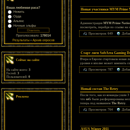
Ваша любимая раса?
Новые участники MYM Prime Na
Нежить
Орда
Альянс
Администрация
MYM Prime Natio
Ночные эльфы
посмотреть, перейдя по ссылке на 
Просмотров: 649
Доба
Проголосовало:
178014
Результаты
•
Архив опросов
Старт лиги SoftArea Gaming D
Вчера в Европе стартовала новая 
Сейчас на сайте
уровня и вполне может заменить с
Просмотров: 787
Доба
На сайте всего:
3
Гостей:
3
Пользователей:
0
Новый состав The Retry
После того, как из команды ушли 3
Реклама
что
mG
были расформированы неск
теперь под названием
The Retry
.
Просмотров: 764
Доба
ASUS Winter 2011