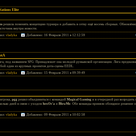
tions Elite
ns
решила поменять концепцию турнира и добавить в сетку ещё восемь сборных. Обновлён
источник внутри новости.
вил:
vladyka
Добавлено: 16 Февраля 2011 в 12:12:59
otA
лига, под названием SFG. Принадлежит она молодой румынской организации. Лига предназна
обой один из крупных проектов дота-сцены EEDL.
вил:
vladyka
Добавлено: 15 Февраля 2011 в 09:39:49
 игрока,
pgg
решил объединиться с командой
Magical Gaming
и в очередной раз возродить 
олько дней в связи с уходом
hexOr'a
и
BlowMe
. Обе команды приняли обоюдное решение о
вил:
vladyka
Добавлено: 09 Февраля 2011 в 10:02:58