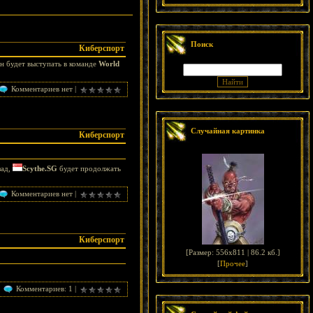
Поиск
Киберспорт
он будет выступать в команде
World
Комментариев нет |
Случайная картинка
Киберспорт
зад,
Scythe.SG
будет продолжать
Комментариев нет |
Киберспорт
[
Размер: 556x811 | 86.2 кб.
]
[
Прочее
]
Комментариев: 1 |