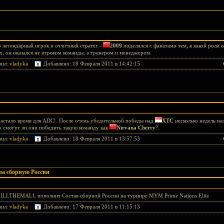
о легендарный игрок и отличный стратег -
2009
поделился с фанатами тем, в какой роли 
их, он оказался не игроком команды, а тренером и менеджером.
вил:
vladyka
Добавлено: 18 Февраля 2011 в 14:42:15
настало время для ADC!. После очень убедительной победы над
XTC
несколько недель на
о смогут ли они победить такую команду как
Nirvana Cherry
?
вил:
vladyka
Добавлено: 18 Февраля 2011 в 13:57:53
а сборную России
KILLTHEMALL пополнит Состав сборной России на турнире MYM Prime Nations Elite
вил:
vladyka
Добавлено: 17 Февраля 2011 в 11:15:13