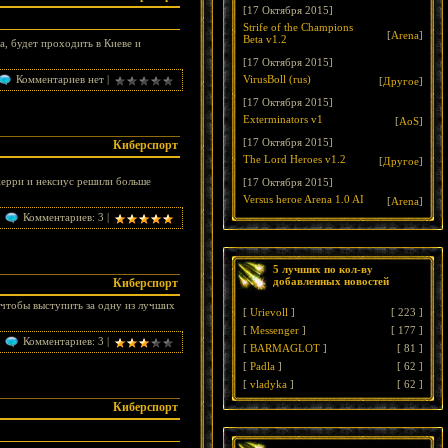
[17 Октября 2015]
Strife of the Champions
[
Arena
]
Beta v1.2
, будет проходить в Киеве и
[17 Октября 2015]
Комментариев нет |
VirusBoll (rus)
[
Другое
]
[17 Октября 2015]
Exterminators v1
[
AoS
]
[17 Октября 2015]
Киберспорт
The Lord Heroes v1.2
[
Другое
]
джерри и нексиус решили больше
[17 Октября 2015]
Versus heroe Arena 1.0 AI
[
Arena
]
Комментариев: 3 |
5 лучших по кол-ву
добавленных новостей
Киберспорт
, чтобы выступить за одну из лучших
[
Urievoll
]
[
223
]
[
Messenger
]
[
177
]
Комментариев: 3 |
[
BARMAGLOT
]
[
81
]
[
Padla
]
[
62
]
[
vladyka
]
[
62
]
Киберспорт