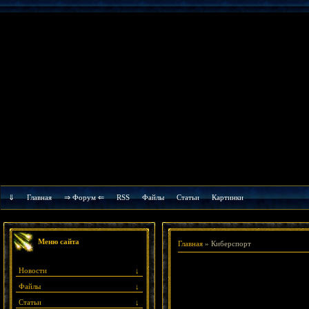
⇓
Главная
⇒ Форум ⇐
RSS
Файлы
Cтатьи
Картинки
Меню сайта
Главная
»
Киберспорт
Новости
↓
Файлы
↓
Статьи
↓