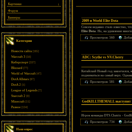
Картинки
↓
Форум
Баннеры
2009 и World Elite Dota
Совсем недавно стало известно, чт
Elite Dota
. Но, на удивление мног
Просмотров: 560
Доба
Категории
Новости сайта
[185]
Warcraft 3
ADC: Scythe vs NV.Cherry
[50]
Киберспорт
[337]
Blizzard
[77]
Китайский Новый год закончился, 
World of Warcraft
[47]
подниматься на самый верх. Однак
DotA Allstars
[87]
Просмотров: 581
Доба
DotA 2
[1]
League of Legends
[7]
Starcraft 2
[0]
GodKILLTHEMALL выступит з
Minecraft
[11]
Разное
[134]
Игрок команды DTS.Chatrix - God
Просмотров: 734
Доба
Наш опрос