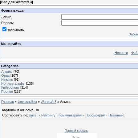
[
Всё для Warcraft 3
]
Форма входа
Логин:
Пароль:
запомнить
Забыл
Меню сайта
Новости
Фай
Categories
Альянс
[70]
Орда
[107]
Нежить
[91]
Ночные эльфы
[136]
Киберспорт
[314]
Прочее
[133]
Главная
»
Фотоальбом
»
Warcraft 3
» Альянс
Картинок в альбоме
:
70
Сортировать по
:
Дате
·
Рейтингу
·
Комментариям
·
Просмотрам
·
Названию
Горный король