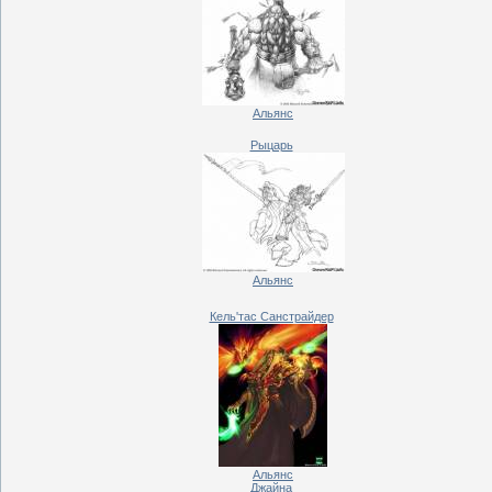
Альянс
Рыцарь
Альянс
Кель'тас Санстрайдер
Альянс
Джайна