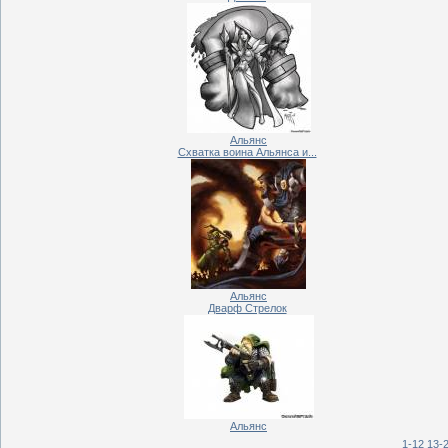
Альянс
Схватка воина Альянса и...
Альянс
Дварф Стрелок
Альянс
1-12
13-