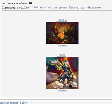
Картинок в альбоме
:
28
Сортировать по
:
Дате
·
Рейтингу
·
Комментариям
·
Просмотрам
·
Названию
Гоблины
Гоблины
Гоблин
Гоблины
Полная версия сайта