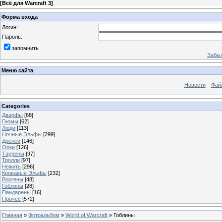
[
Всё для Warcraft 3
]
Форма входа
Логин:
Пароль:
запомнить
Забыл
Меню сайта
Новости
Фай
Categories
Дварфы
[68]
Гномы
[62]
Люди
[113]
Ночные Эльфы
[299]
Дренеи
[146]
Орки
[126]
Таурены
[97]
Тролли
[97]
Нежить
[296]
Кровавые Эльфы
[232]
Воргены
[48]
Гоблины
[28]
Пандарены
[16]
Прочее
[572]
Главная
»
Фотоальбом
»
World of Warcraft
» Гоблины