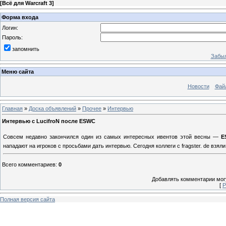
[
Всё для Warcraft 3
]
Форма входа
Логин:
Пароль:
запомнить
Забыл
Меню сайта
Новости
Фай
Главная
»
Доска объявлений
»
Прочее
»
Интервью
Интервью с LucifroN после ESWC
Совсем недавно закончился один из самых интересных ивентов этой весны —
ES
нападают на игроков с просьбами дать интервью. Сегодня коллеги с fragster. de взя
Всего комментариев
:
0
Добавлять комментарии могу
[
Р
Полная версия сайта