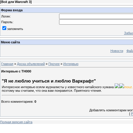
[
Всё для Warcraft 3
]
Форма входа
Логин:
Пароль:
запомнить
Забыл
Меню сайта
Новости
Фай
Главная
»
Доска объявлений
»
Прочее
»
Интервью
Интервью с ТН000
"Я не люблю учиться и люблю Варкрафт"
Интересное интервью взяли журналисты у известного китайского хумана
mouz
поэтому мы считаем, что она вам понравится. Приятного чтения.
Всего комментариев
:
0
Добавлять комментарии могу
[
Р
Полная версия сайта