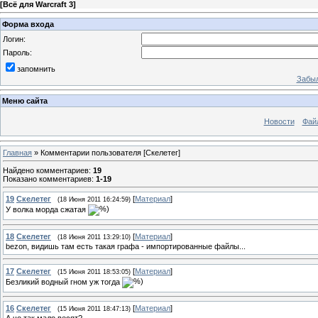
[
Всё для Warcraft 3
]
Форма входа
Логин:
Пароль:
запомнить
Забыл
Меню сайта
Новости
Фай
Главная
»
Комментарии пользователя
[Скелетег]
Найдено комментариев
:
19
Показано комментариев
:
1-19
19
Скелетег
[
Материал
]
(18 Июня 2011 16:24:59)
У волка морда сжатая
18
Скелетег
[
Материал
]
(18 Июня 2011 13:29:10)
bezon, видишь там есть такая графа - импортированные файлы...
17
Скелетег
[
Материал
]
(15 Июня 2011 18:53:05)
Безликий водный гном уж тогда
16
Скелетег
[
Материал
]
(15 Июня 2011 18:47:13)