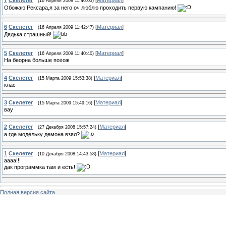
7
Скелетег
[
Материал
]
(16 Апреля 2009 11:46:03)
Обожаю Рексара,я за него оч люблю проходить первую кампанию!
6
Скелетег
[
Материал
]
(16 Апреля 2009 11:42:47)
Дядька страшный!
5
Скелетег
[
Материал
]
(16 Апреля 2009 11:40:40)
На беорна больше похож
4
Скелетег
[
Материал
]
(15 Марта 2009 15:53:38)
клас
3
Скелетег
[
Материал
]
(15 Марта 2009 15:49:16)
вау
2
Скелетег
[
Материал
]
(27 Декабря 2008 15:57:24)
а где модельку демона взял?
1
Скелетег
[
Материал
]
(10 Декабря 2008 14:43:58)
аааа!!!
дак программка там и есть!
Полная версия сайта