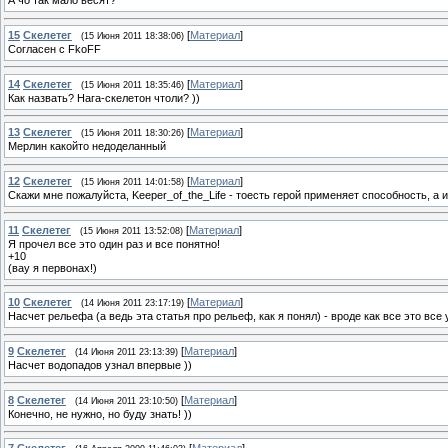
А чо так мало весят?
15
Скелетег
[
Материал
]
(15 Июня 2011 18:38:06)
Согласен с FkoFF
14
Скелетег
[
Материал
]
(15 Июня 2011 18:35:46)
Как назвать? Нага-скелетон чтоли? ))
13
Скелетег
[
Материал
]
(15 Июня 2011 18:30:26)
Мерлин какойто недоделанный
12
Скелетег
[
Материал
]
(15 Июня 2011 14:01:58)
Скажи мне пожалуйста, Keeper_of_the_Life - тоесть герой применяет способность, а
11
Скелетег
[
Материал
]
(15 Июня 2011 13:52:08)
Я прочел все это один раз и все понятно!
+10
(вау я первонах!)
10
Скелетег
[
Материал
]
(14 Июня 2011 23:17:19)
Насчет рельефа (а ведь эта статья про рельеф, как я понял) - вроде как все это все
9
Скелетег
[
Материал
]
(14 Июня 2011 23:13:39)
Насчет водопадов узнал впервые ))
8
Скелетег
[
Материал
]
(14 Июня 2011 23:10:50)
Конечно, не нужно, но буду знать! ))