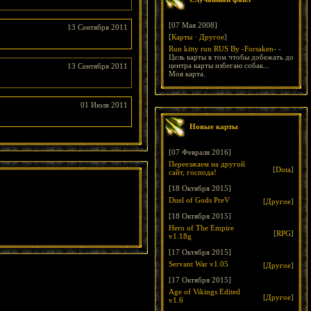
[07 Мая 2008]
13 Сентября 2011
[
Карты
·
Другое
]
Run kitty run RUS By -Forsaken-
-
Цель карты в том чтобы добежать до
центра карты избегаю собак...
13 Сентября 2011
Моя карта.
01 Июля 2011
Новые карты
[07 Февраля 2016]
Переезжаем на другой
[
Dota
]
сайт, господа!
[18 Октября 2015]
Duel of Gods PreV
[
Другое
]
[18 Октября 2015]
Hero of The Empire
[
RPG
]
v1.18g
[17 Октября 2015]
Servant War v1.05
[
Другое
]
[17 Октября 2015]
Age of Vikings Edited
[
Другое
]
v1.6