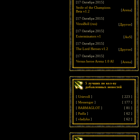
[17 Октября 2015]
Strife of the Champions
[
Arena
]
Beta v1.2
[17 Октября 2015]
VirusBoll (rus)
[
Другое
]
[17 Октября 2015]
Exterminators v1
[
AoS
]
[17 Октября 2015]
The Lord Heroes v1.2
[
Другое
]
[17 Октября 2015]
Versus heroe Arena 1.0 AI
[
Arena
]
5 лучших по кол-ву
добавленных новостей
[
Urievoll
]
[
223
]
[
Messenger
]
[
177
]
[
BARMAGLOT
]
[
81
]
[
Padla
]
[
62
]
[
vladyka
]
[
62
]