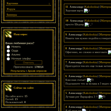
Картинки
↓
11
.
Александр
(
Kakolookia
) [
Матери
Форум
Хорошая карта
Баннеры
10
.
Александр
(
Kakolookia
) [
Матери
просто Шедевр
Наш опрос
9
.
Александр
(
Kakolookia
) [
Материа
Никита там нужно подойти к генера
Ваша любимая раса?
Нежить
8
.
Александр
(
Kakolookia
) [
Материа
Орда
Офигенно, но сложно и многовато
Альянс
Ночные эльфы
7
.
Александр
(
Kakolookia
) [
Материа
Пригодится тем кто еще только начи
Проголосовало:
178014
Результаты
•
Архив опросов
6
.
Александр
(
Kakolookia
) [
Материа
Классная статья!!
Подскажите что за музыка в 3 видео 
Сейчас на сайте
5
.
Александр
(
Kakolookia
) [
Материа
На сайте всего:
15
Лучшая рпг Варкрафта 3 !!
Гостей:
15
Пользователей:
0
4
.
Александр
(
Kakolookia
) [
Материа
Я об этом же