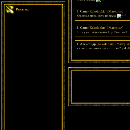
Реклама
3
.
Саня
(
Kakolookia
) [
Материал
]
Классная мапа, жду полную
2
.
Саня
(
Kakolookia
) [
Материал
]
Есть уже такая статья http://warcraft
1
.
Александр
(
Kakolookia
) [
Материа
а я чето не понял где этот data2.pak\