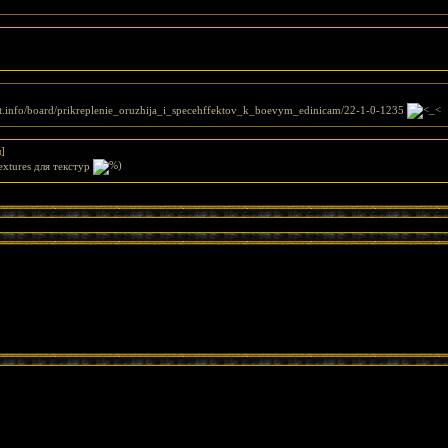
3ft.info/board/prikreplenie_oruzhija_i_specehffektov_k_boevym_edinicam/22-1-0-1235
л
]
Textures для текстур