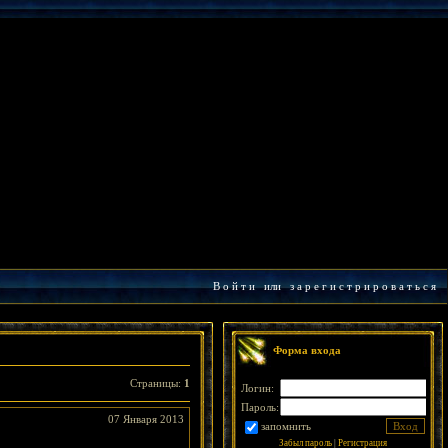
В о й т и
или
з а р е г и с т р и р о в а т ь с я
Форма входа
Страницы
:
1
Логин:
Пароль:
07 Января 2013
запомнить
Забыл пароль
|
Регистрация