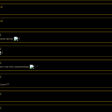
ал
]
ал
]
л
]
торам вроде
л
]
л
]
нает изучать переменные
л
]
играет??
л
]
л
]