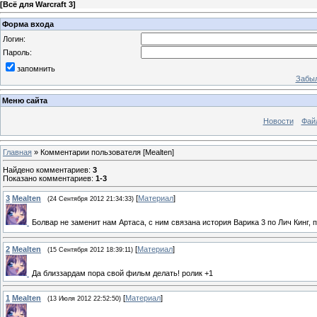
[
Всё для Warcraft 3
]
Форма входа
Логин:
Пароль:
запомнить
Забыл
Меню сайта
Новости
Фай
Главная
»
Комментарии пользователя
[Mealten]
Найдено комментариев
:
3
Показано комментариев
:
1-3
3
Mealten
[
Материал
]
(24 Сентября 2012 21:34:33)
Болвар не заменит нам Артаса, с ним связана история Варика 3 по Лич Кинг, 
2
Mealten
[
Материал
]
(15 Сентября 2012 18:39:11)
Да близзардам пора свой фильм делать! ролик +1
1
Mealten
[
Материал
]
(13 Июля 2012 22:52:50)