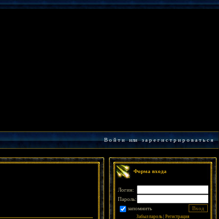
В о й т и
или
з а р е г и с т р и р о в а т ь с я
Форма входа
Логин:
Пароль:
запомнить
Забыл пароль
|
Регистрация