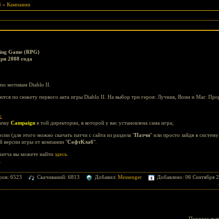
3
»
Кампании
ying Game (RPG)
бря 2008 года
о мотивам Diablo II.
тся по сюжету первого акта игры Diablo II. На выбор три героя: Лучник, Воин и Маг. Про
:
папку
Campaign
в той директории, в которой у вас установлена сама игра;
сии (для этого можно скачать патчи с сайта из раздела "
Патчи
" или просто зайдя в систем
й версии игры от компании "
СофтКлаб
".
патча вы можете найти
здесь
.
.
ров: 6523
Скачиваний: 6813
Добавил:
Messenger
Добавлено: 06 Сентября 2
Порядок выв