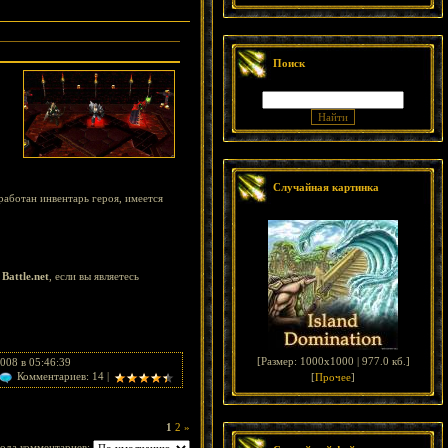
Поиск
Случайная картинка
работан инвентарь героя, имеется
у
Battle.net
, если вы являетесь
[
Размер: 1000x1000 | 977.0 кб.
]
008 в 05:46:39
Комментариев: 14 |
[
Прочее
]
1
2
»
ода комментариев: