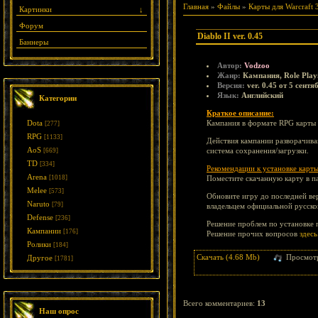
Главная
»
Файлы
»
Карты для Warcraft 
Картинки
↓
Форум
Diablo II ver. 0.45
Баннеры
Автор:
Vodzoo
Жанр:
Кампания, Role Pla
Версия:
ver. 0.45 от 5 сентя
Язык:
Английский
Категории
Краткое описание:
Dota
Кампания в формате RPG карты п
[277]
RPG
[1133]
Действия кампании разворачиваю
AoS
система сохранения/загрузки.
[669]
TD
[334]
Рекомендации к установке карты
Arena
[1018]
Поместите скачанную карту в 
Melee
[573]
Обновите игру до последней вер
Naruto
[79]
владельцем официальной русско
Defense
[236]
Решение проблем по установке 
Кампании
[176]
Решение прочих вопросов
здесь
Ролики
[184]
Скачать (4.68 Mb)
Просмот
Другое
[1781]
Всего комментариев
:
13
Наш опрос