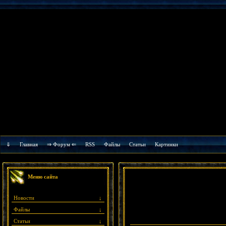
⇓
Главная
⇒ Форум ⇐
RSS
Файлы
Cтатьи
Картинки
Меню сайта
Новости
↓
Файлы
↓
Статьи
↓