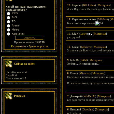
13
.
Кирилл
(
KILLidan
) [
Материал
]
Какой тип карт вам нравится
А я в Варе ноги Вирта видел (такой 
больше всего?
RPG
AoS
12
.
Королевство говна
(
2010san
) [
Ма
TD
Блин опять иероглифы
Arena
Melee
Кампании
11
.
S.R.N
(
Loire
)
[
Материал
]
ухх рулез!
Проголосовало:
145138
Результаты
•
Архив опросов
10
.
Елена
(
Minerva
) [
Материал
]
Знание английского для этой штуки в
9
.
Б.А.М.
(
БАМ
) [
Материал
]
Сейчас на сайте
Эхблин... Не переведена...
На сайте всего:
4
8
.
Елена
(
Minerva
) [
Материал
]
Гостей:
4
Насколько я поняла в кампании только
Пользователей:
0
В целом неплохо, проходить нескольк
Реклама
7
.
Дмитрий
(
VahDmAl
) [
Материал
]
все работает и вообще кампания отли
6
.
Виталий
(
Goobliin
) [
Материал
]
всё работает