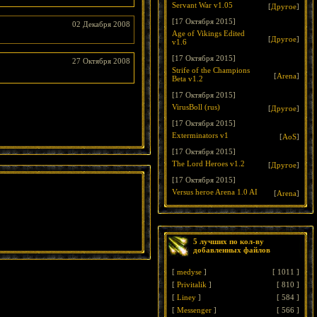
Servant War v1.05
[
Другое
]
[17 Октября 2015]
02 Декабря 2008
Age of Vikings Edited
[
Другое
]
v1.6
[17 Октября 2015]
27 Октября 2008
Strife of the Champions
[
Arena
]
Beta v1.2
[17 Октября 2015]
VirusBoll (rus)
[
Другое
]
[17 Октября 2015]
Exterminators v1
[
AoS
]
[17 Октября 2015]
The Lord Heroes v1.2
[
Другое
]
[17 Октября 2015]
Versus heroe Arena 1.0 AI
[
Arena
]
5 лучших по кол-ву
добавленных файлов
[
medyse
]
[
1011
]
[
Privitalik
]
[
810
]
[
Liney
]
[
584
]
[
Messenger
]
[
566
]