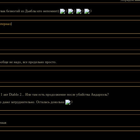
чувак безногий из Дьяблы кто непомнит)
териал
]
ообще не надо, все предельно просто.
 1 акт Diablo 2... Или там есть продолжение после убийства Андариэль?
о даже затруднительно. Осталась довольна
чная