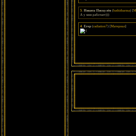
5
.
Никита Пискулёв
(
bathitharma
) [
М
А у мня работает)))
4
.
Егор
(
radiation7
) [
Материал
]