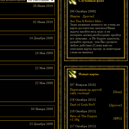
Случайный файл
26 Июня 2010
[06 Октября 2008]
[
Карты
·
Другое
]
Are You A Perfect Idiot
-
02 Июня 2010
Знаю название немного не очень но
карта достаточно неплоха!Ваша
задача пройти весь курс и не
потерять жизни,необходимо пройти
14 Декабря 2009
все ловушки...и Не будьте идиотом,
думайте прежде, чем Вы сделаете
любое действие.(Слова взял из
описания карты прошу за некоторые
слова не винить)
24 Мая 2009
22 Мая 2009
Новые карты
22 Мая 2009
[07 Февраля 2016]
Переезжаем на другой
[
Dota
]
сайт, господа!
[18 Октября 2015]
Duel of Gods PreV
[
Другое
]
04 Января 2009
[18 Октября 2015]
Hero of The Empire
[
RPG
]
v1.18g
23 Декабря 2008
[17 Октября 2015]