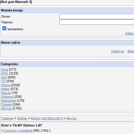
[
Всё для Warcraft 3
]
Форма входа
Логин:
Пароль:
запомнить
Забыл
Меню сайта
Новости
Фай
Categories
Dota
[277]
RPG
[1133]
AoS
[669]
TD
[334]
Arena
[1018]
Melee
[573]
Naruto
[79]
Defense
[236]
Кампании
[176]
Ролики
[184]
Другое
[1781]
Главная
»
Файлы
»
Карты для Warcraft 3
»
Другое
Enfo's TS:MT Edition 1.87
[
Скачать с сервера
(891.2 Kb) ]