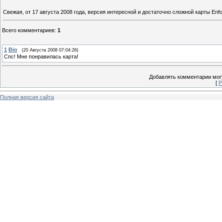
Свежая, от 17 августа 2008 года, версия интересной и достаточно сложной карты Enfo'
Всего комментариев
:
1
1
Bio
(20 Августа 2008 07:04:26)
Спс! Мне понравилась карта!
Добавлять комментарии могу
[
Р
Полная версия сайта