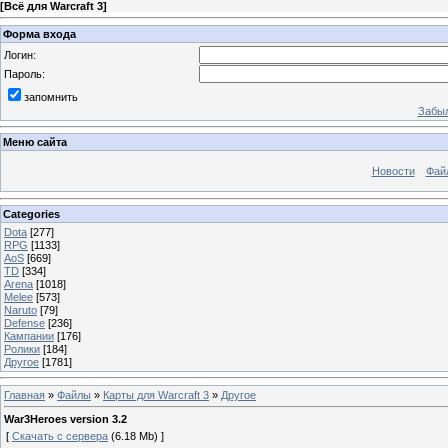
[
Всё для Warcraft 3
]
Форма входа
Логин:
Пароль:
запомнить
Забыл
Меню сайта
Новости
Фай
Categories
Dota
[277]
RPG
[1133]
AoS
[669]
TD
[334]
Arena
[1018]
Melee
[573]
Naruto
[79]
Defense
[236]
Кампании
[176]
Ролики
[184]
Другое
[1781]
Главная
»
Файлы
»
Карты для Warcraft 3
»
Другое
War3Heroes version 3.2
[
Скачать с сервера
(6.18 Mb) ]