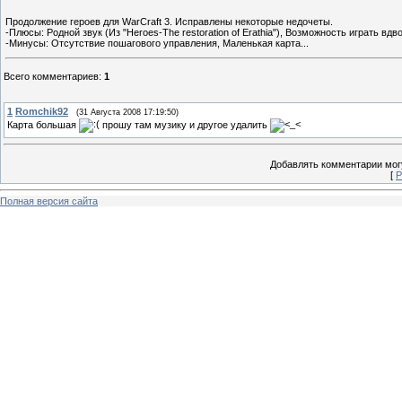
Продолжение героев для WarCraft 3. Исправлены некоторые недочеты.
-Плюсы: Родной звук (Из "Heroes-The restoration of Erathia"), Возможность играть вдв
-Минусы: Отсутствие пошагового управления, Маленькая карта...
Всего комментариев
:
1
1
Romchik92
(31 Августа 2008 17:19:50)
Карта большая
прошу там музику и другое удалить
Добавлять комментарии могу
[
Р
Полная версия сайта