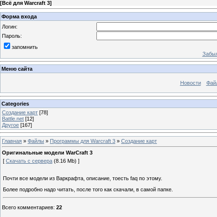
[
Всё для Warcraft 3
]
Форма входа
Логин:
Пароль:
запомнить
Забыл
Меню сайта
Новости
Фай
Categories
Создание карт
[78]
Battle.net
[12]
Другое
[167]
Главная
»
Файлы
»
Программы для Warcraft 3
»
Создание карт
Оригинальные модели WarCraft 3
[
Скачать с сервера
(8.16 Mb) ]
Почти все модели из Варкрафта, описание, тоесть faq по этому.
Более подробно надо читать, после того как скачали, в самой папке.
Всего комментариев
:
22