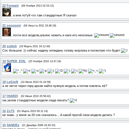
22
Forgant
(09 Ноября 2013 02:53:12)
а мне по*уй что там стандартные Я скачал
21
oooooorr
(04 Августа 2011 18:46:19)
почти все модели,альянс нежить и наги ито неполные.
20
zuljin5
(18 Марта 2011 19:12:44)
Спс большое :)) сейчас надену иллидану голову морлока и посмотрю что будет
19
SUPER_EVIL
(25 Ноября 2010 13:47:24)
18
LeGioN
(10 Июля 2010 01:24:59)
а не легче через mpq архив найти нужную модель а потом извлечь её?
17
[HARD]
(02 Июня 2010 20:58:42)
хм,зачем стандартные модели сюда пихать?
16
ZoT0
(01 Марта 2010 00:11:14)
не знаю.. у меня за 20 сек скачалось... А какой прогой свои модели делать ?
15
SANDEx
(21 Декабря 2009 16:45:23)
пишите в личку... (ответ на мой вопрос)