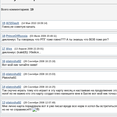
Всего комментариев
:
19
19
A[SS]ault
(14 Мая 2010 19:09:14)
Говно,не советую качать
18
PrinceOfRussia
(03 Июля 2009 20:49:11)
диклониус Ты говоришь что РПГ тоже говно??? А ты знаешь что ВОВ тоже рпг?
17
Alyx
(13 Апреля 2009 22:20:01)
диклониус (kalel(8)) Убейся...
16
platosha92
(28 Сентября 2008 16:15:18)
Вот мой ник читайте ниже!
15
platosha92
(28 Сентября 2008 16:15:03)
Platosha92.
14
platosha92
(28 Сентября 2008 16:14:25)
Так скучно играть тому кто играет в эту карту месяц и настаиваю на продолжение э
ноги! но не важно кто это карту создал плиз напишите мне в Батле вот мой ник точка 
13
platosha92
(28 Сентября 2008 12:07:49)
Мне лично карта порадовала вот я уже писал вроде все норм я хотел бы встретиться 
но не че справимся!!!!