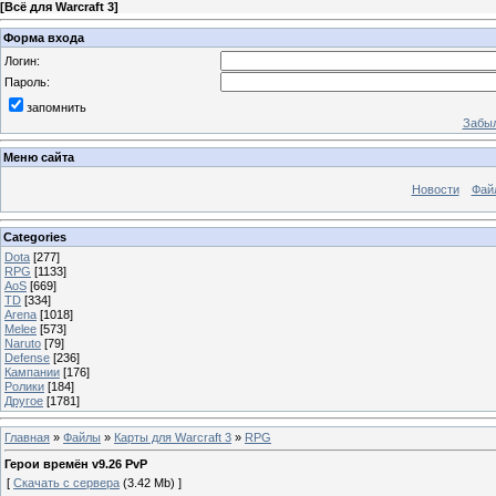
[
Всё для Warcraft 3
]
Форма входа
Логин:
Пароль:
запомнить
Забыл
Меню сайта
Новости
Фай
Categories
Dota
[277]
RPG
[1133]
AoS
[669]
TD
[334]
Arena
[1018]
Melee
[573]
Naruto
[79]
Defense
[236]
Кампании
[176]
Ролики
[184]
Другое
[1781]
Главная
»
Файлы
»
Карты для Warcraft 3
»
RPG
Герои времён v9.26 PvP
[
Скачать с сервера
(3.42 Mb) ]