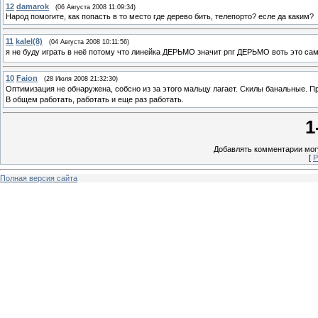
12
damarok
(06 Августа 2008 11:09:34)
Народ помогите, как попасть в то место где дерево бить, телепорто? есле да каким?
11
kalel(8)
(04 Августа 2008 10:11:56)
я не буду играть в неё потому что линейка ДЕРЬМО значит рпг ДЕРЬМО воть это сам
10
Faion
(28 Июля 2008 21:32:30)
Оптимизация не обнаружена, собсно из за этого мальцу лагает. Скилы банальные. 
В общем работать, работать и еще раз работать.
1
Добавлять комментарии могу
[
Р
Полная версия сайта