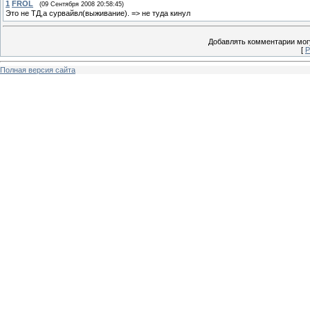
1
FROL
(09 Сентября 2008 20:58:45)
Это не ТД,а сурвайвл(выживание). => не туда кинул
Добавлять комментарии могу
[
Р
Полная версия сайта