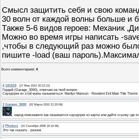
Смысл защитить себя и свою команду
30 волн от каждой волны больше и б
Также 5-6 видов героев: Механик ,Д
Можно во время игры написать -save
,чтобы в следующий раз можно было 
пишите -load (ваш пароль).Максима
Всего комментариев
:
4
4
191919
(27 Мая 2010 20:22:22)
Гордей (Garage_3000), отвечаю на твой вопрос.
Саундтрек из этой мапы называеться: Marilyn Manson - Resident Evil Main Title Theme
3
Garage_3000
(02 Марта 2010 22:20:09)
народ пожскажите как называется саундтрек из карты или дайте ссылку где е
2
Phobos
(10 Сентября 2008 18:19:38)
Это так сказать - разное .