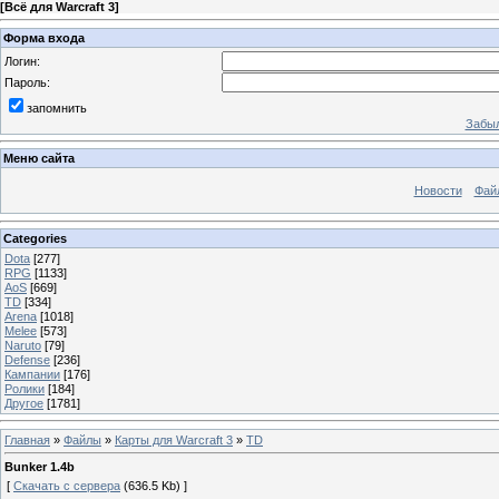
[
Всё для Warcraft 3
]
Форма входа
Логин:
Пароль:
запомнить
Забыл
Меню сайта
Новости
Фай
Categories
Dota
[277]
RPG
[1133]
AoS
[669]
TD
[334]
Arena
[1018]
Melee
[573]
Naruto
[79]
Defense
[236]
Кампании
[176]
Ролики
[184]
Другое
[1781]
Главная
»
Файлы
»
Карты для Warcraft 3
»
TD
Bunker 1.4b
[
Скачать с сервера
(636.5 Kb) ]