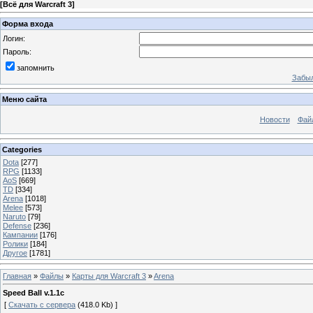
[
Всё для Warcraft 3
]
Форма входа
Логин:
Пароль:
запомнить
Забыл
Меню сайта
Новости
Фай
Categories
Dota
[277]
RPG
[1133]
AoS
[669]
TD
[334]
Arena
[1018]
Melee
[573]
Naruto
[79]
Defense
[236]
Кампании
[176]
Ролики
[184]
Другое
[1781]
Главная
»
Файлы
»
Карты для Warcraft 3
»
Arena
Speed Ball v.1.1c
[
Скачать с сервера
(418.0 Kb) ]