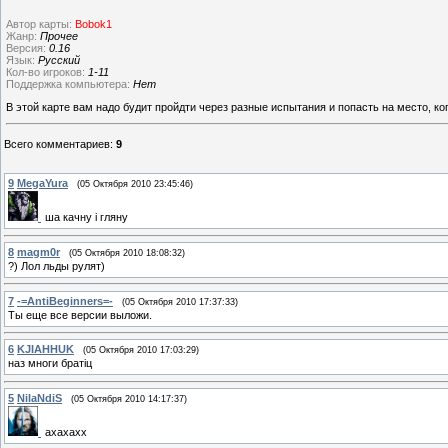
Автор карты:
Bobok1
Жанр:
Прочее
Версия:
0.16
Язык:
Русский
Кол-во игроков:
1-11
Поддержка компьютера:
Нет
В этой карте вам надо будит пройдти через разные испытания и попасть на место, ко
Всего комментариев
:
9
9
MegaYura
(05 Октября 2010 23:45:46)
ша качну і гляну
8
magm0r
(05 Октября 2010 18:08:32)
?) Лол льды рулят)
7
-=AntiBeginners=-
(05 Октября 2010 17:37:33)
Ты еще все версии выложи.
6
KJIAHHUK
(05 Октября 2010 17:03:29)
наз многи братiц
5
NilaNdiS
(05 Октября 2010 14:17:37)
ахахахх