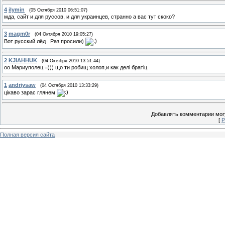
4
ilymin
(05 Октября 2010 06:51:07)
мда, сайт и для руссов, и для украинцев, странно а вас тут скоко?
3
magm0r
(04 Октября 2010 19:05:27)
Вот русский лёд . Раз просили)
2
KJIAHHUK
(04 Октября 2010 13:51:44)
оо Мариуполец =))) що ти робищ холоп,и как делi братiц
1
andriysaw
(04 Октября 2010 13:33:29)
цікаво зарас глянем
Добавлять комментарии могу
[
Р
Полная версия сайта