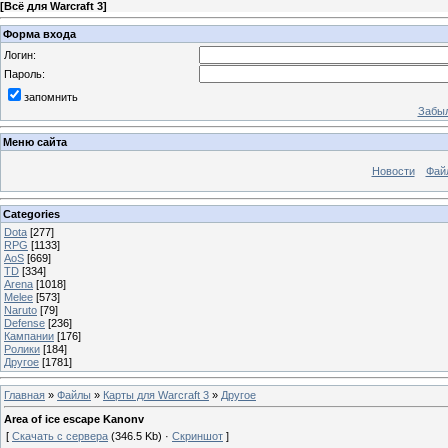
[
Всё для Warcraft 3
]
Форма входа
Логин:
Пароль:
запомнить
Забыл
Меню сайта
Новости
Фай
Categories
Dota
[277]
RPG
[1133]
AoS
[669]
TD
[334]
Arena
[1018]
Melee
[573]
Naruto
[79]
Defense
[236]
Кампании
[176]
Ролики
[184]
Другое
[1781]
Главная
»
Файлы
»
Карты для Warcraft 3
»
Другое
Area of ice escape Kanonv
[
Скачать с сервера
(346.5 Kb) ·
Скриншот
]