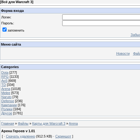
[
Всё для Warcraft 3
]
Форма входа
Логин:
Пароль:
запомнить
Забыл
Меню сайта
Новости
Фай
Categories
Dota
[277]
RPG
[1133]
AoS
[669]
TD
[334]
Arena
[1018]
Melee
[573]
Naruto
[79]
Defense
[236]
Кампании
[176]
Ролики
[184]
Другое
[1781]
Главная
»
Файлы
»
Карты для Warcraft 3
»
Arena
Арена Героев v 1.01
[ ·
Скачать удаленно
(912.5 KB) ·
Скриншот
]