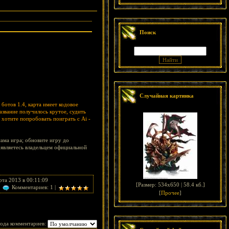
Поиск
Случайная картинка
ботов 1.4, карта имеет кодовое
азвание получилось крутое, судить
 хотите попробовать поиграть с Ai -
сама игра; обновите игру до
ы являетесь владельцем официальной
та 2013 в 00:11:09
[
Размер: 534x650 | 58.4 кб.
]
Комментариев: 1 |
[
Прочее
]
ода комментариев: