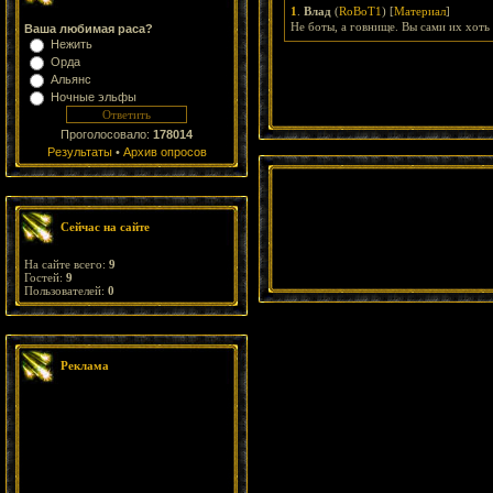
1
.
Влад
(
RoBoT1
) [
Материал
]
Не боты, а говнище. Вы сами их хоть
Ваша любимая раса?
Нежить
Орда
Альянс
Ночные эльфы
Проголосовало:
178014
Результаты
•
Архив опросов
Сейчас на сайте
На сайте всего:
9
Гостей:
9
Пользователей:
0
Реклама