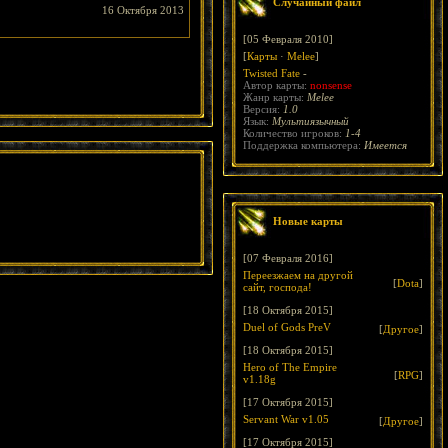
Случайный файл
16 Октября 2013
[05 Февраля 2010]
[
Карты
·
Melee
]
Twisted Fate
-
Автор карты:
nonsense
Жанр карты:
Melee
Версия:
1.0
Язык:
Мультиязычный
Количество игроков:
1-4
Поддержка компьютера:
Имеется
Новые карты
[07 Февраля 2016]
Переезжаем на другой
[
Dota
]
сайт, господа!
[18 Октября 2015]
Duel of Gods PreV
[
Другое
]
[18 Октября 2015]
Hero of The Empire
[
RPG
]
v1.18g
[17 Октября 2015]
Servant War v1.05
[
Другое
]
[17 Октября 2015]