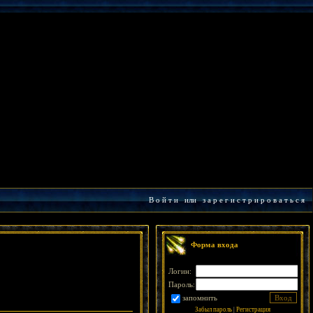
В о й т и
или
з а р е г и с т р и р о в а т ь с я
Форма входа
Логин:
Пароль:
запомнить
Забыл пароль
|
Регистрация