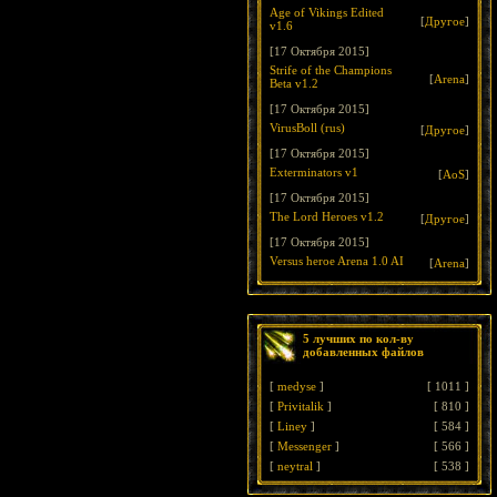
Age of Vikings Edited
[
Другое
]
v1.6
[17 Октября 2015]
Strife of the Champions
[
Arena
]
Beta v1.2
[17 Октября 2015]
VirusBoll (rus)
[
Другое
]
[17 Октября 2015]
Exterminators v1
[
AoS
]
[17 Октября 2015]
The Lord Heroes v1.2
[
Другое
]
[17 Октября 2015]
Versus heroe Arena 1.0 AI
[
Arena
]
5 лучших по кол-ву
добавленных файлов
[
medyse
]
[
1011
]
[
Privitalik
]
[
810
]
[
Liney
]
[
584
]
[
Messenger
]
[
566
]
[
neytral
]
[
538
]