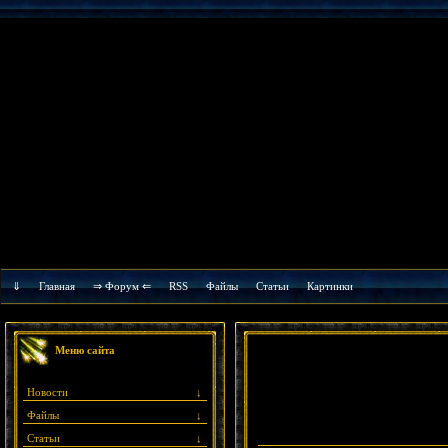
⇓
Главная
⇒ Форум ⇐
RSS
Файлы
Cтатьи
Картинки
Меню сайта
Новости
↓
Файлы
↓
Статьи
↓