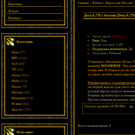
Главная
»
Файлы
»
Карты для Warcraft 
Картинки
↓
Форум
Дота 6.77b с ботами (Dota 6.
Баннеры
Автор карты:
IceFrog
Язык:
Eng
Категории
Кол-во игроков:
1-10
Поддержка компьютера:
Да
Dota
[277]
Ландшафт:
Felwood
RPG
[1133]
Очередное обновление Доты с бо
AoS
[669]
название
DOOMSDAY
. Чем рук
TD
[334]
только вам. В общем если вы лю
то смело качайте новую версия к
Arena
[1018]
Melee
[573]
Рекомендации к установке карты
Naruto
последней версии (для этого мож
[79]
русской версии игры от компани
Defense
[236]
Решение проблем при установки
Кампании
[176]
Прочие решения вы можете на
Ролики
[184]
Скачать удаленно (6.96 Mb)
Другое
[1781]
Всего комментариев
:
1
Наш опрос