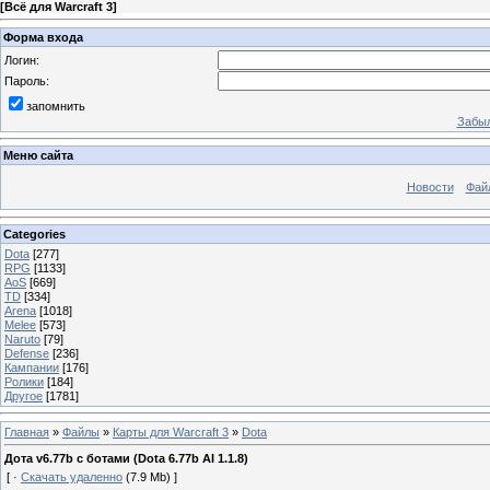
[
Всё для Warcraft 3
]
Форма входа
Логин:
Пароль:
запомнить
Забыл
Меню сайта
Новости
Фай
Categories
Dota
[277]
RPG
[1133]
AoS
[669]
TD
[334]
Arena
[1018]
Melee
[573]
Naruto
[79]
Defense
[236]
Кампании
[176]
Ролики
[184]
Другое
[1781]
Главная
»
Файлы
»
Карты для Warcraft 3
»
Dota
Дота v6.77b с ботами (Dota 6.77b AI 1.1.8)
[ ·
Скачать удаленно
(7.9 Mb) ]