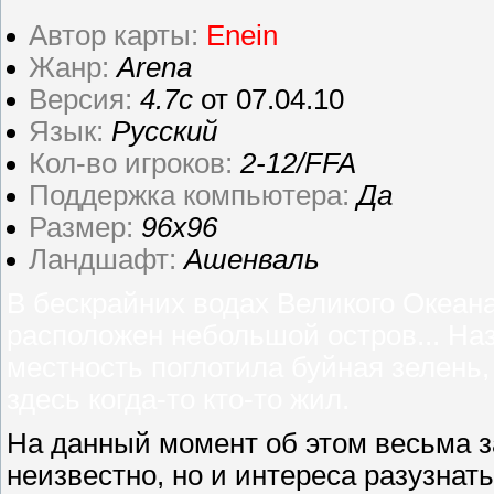
Автор карты:
Enein
Жанр:
Arena
Версия:
4.7c
от 07.04.10
Язык:
Русский
Кол-во игроков:
2-12/FFA
Поддержка компьютера:
Да
Размер:
96x96
Ландшафт:
Ашенваль
В бескрайних водах Великого Океан
расположен небольшой остров... Наз
местность поглотила буйная зелень,
здесь когда-то кто-то жил.
На данный момент об этом весьма з
неизвестно, но и интереса разузнать ч