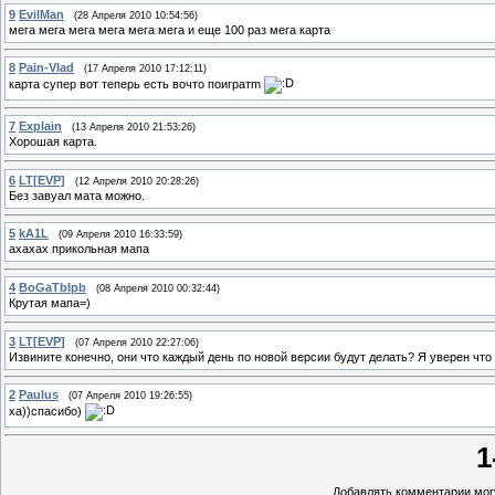
9
EvilMan
(28 Апреля 2010 10:54:56)
мега мега мега мега мега мега и еще 100 раз мега карта
8
Pain-Vlad
(17 Апреля 2010 17:12:11)
карта супер вот теперь есть вочто поигратm
7
Explain
(13 Апреля 2010 21:53:26)
Хорошая карта.
6
LT[EVP]
(12 Апреля 2010 20:28:26)
Без завуал мата можно.
5
kA1L
(09 Апреля 2010 16:33:59)
ахахах прикольная мапа
4
BoGaTbIpb
(08 Апреля 2010 00:32:44)
Крутая мапа=)
3
LT[EVP]
(07 Апреля 2010 22:27:06)
Извините конечно, они что каждый день по новой версии будут делать? Я уверен что
2
Paulus
(07 Апреля 2010 19:26:55)
ха))спасибо)
1
Добавлять комментарии могу