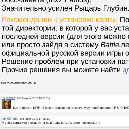
Значительно усилен Рыцарь Глубин
Рекомендации к установке карты:
По
той директории, в которой у вас уст
последней версии (для этого можно с
или просто зайдя в систему
Battle.ne
официальной русской версии игры о
Решение проблем при установки па
Прочие решения вы можете найти
з
Всего комментариев
:
11
11
neyer
(23 Августа 2010 13:01:29)
Карта просто КУЛ!! Играю оторватсься не могу. Жду новой версии!!! P.S. С
10
Kill_kik
(16 Июня 2010 17:06:42)
Ну эта карта кул + есть боты да и с друзьями можно помяситься )