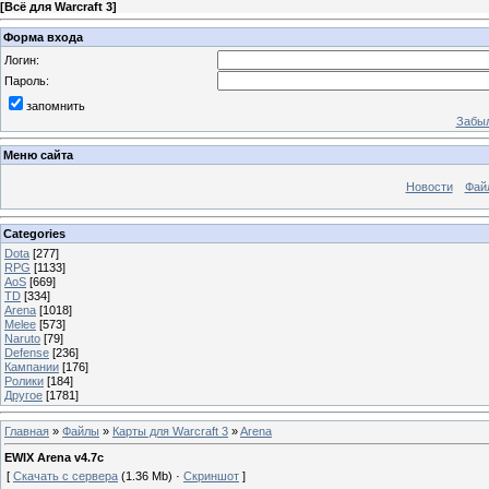
[
Всё для Warcraft 3
]
Форма входа
Логин:
Пароль:
запомнить
Забыл
Меню сайта
Новости
Фай
Categories
Dota
[277]
RPG
[1133]
AoS
[669]
TD
[334]
Arena
[1018]
Melee
[573]
Naruto
[79]
Defense
[236]
Кампании
[176]
Ролики
[184]
Другое
[1781]
Главная
»
Файлы
»
Карты для Warcraft 3
»
Arena
EWIX Arena v4.7c
[
Скачать с сервера
(1.36 Mb) ·
Скриншот
]