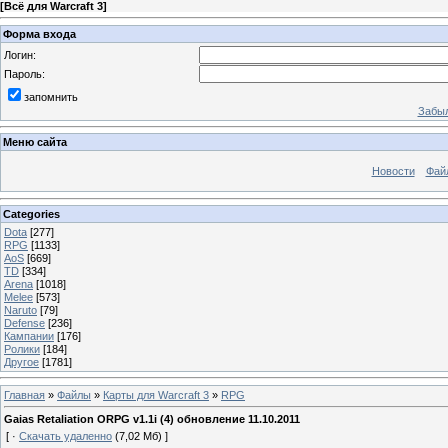
[
Всё для Warcraft 3
]
Форма входа
Логин:
Пароль:
запомнить
Забыл
Меню сайта
Новости
Фай
Categories
Dota
[277]
RPG
[1133]
AoS
[669]
TD
[334]
Arena
[1018]
Melee
[573]
Naruto
[79]
Defense
[236]
Кампании
[176]
Ролики
[184]
Другое
[1781]
Главная
»
Файлы
»
Карты для Warcraft 3
»
RPG
Gaias Retaliation ORPG v1.1i (4) обновление 11.10.2011
[ ·
Скачать удаленно
(7,02 Мб) ]